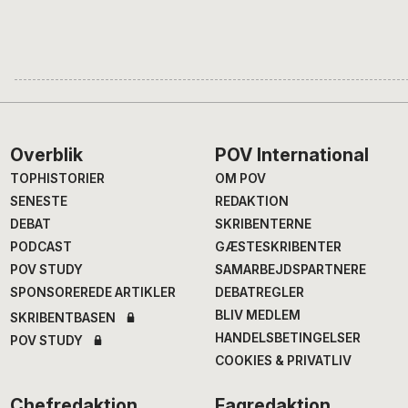
Footer
Overblik
POV International
TOPHISTORIER
OM POV
SENESTE
REDAKTION
DEBAT
SKRIBENTERNE
PODCAST
GÆSTESKRIBENTER
POV STUDY
SAMARBEJDSPARTNERE
SPONSOREREDE ARTIKLER
DEBATREGLER
BLIV MEDLEM
SKRIBENTBASEN
HANDELSBETINGELSER
POV STUDY
COOKIES & PRIVATLIV
Chefredaktion
Fagredaktion