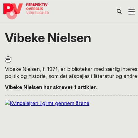
Gå
Skip
Gå
Head
direkte
til
direkte
til
indhold
til
Højr
primær
footer
Søg
på
navigation
Vibeke Nielsen
POV
International
Vibeke Nielsen, f. 1971, er bibliotekar med særlig intere
politik og historie, som det afspejles i litteratur og andre
Vibeke Nielsen har skrevet 1 artikler.