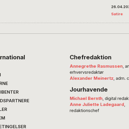
SATIRE 
26.04.20
fint me
Satire
lavtløn
eksekve
deltid, 
jobs for
at hæn
behøver 
rnational
Chefredaktion
så man
Annegrethe Rasmussen
, a
de fast
erhvervsredaktør
kan uds
N
Alexander Meinertz
, adm. 
praktik
RNE
Jourhavende
IBENTER
Michael Bernth
, digital redak
DSPARTNERE
Anne Juliette Ladegaard
,
LER
redaktionschef
EM
ETINGELSER