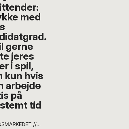
ittender:
lykke med
es
didatgrad.
il gerne
te jeres
r i spil,
 kun hvis
an arbejde
is på
stemt tid
DSMARKEDET //