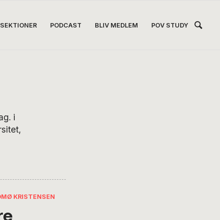
Hea
SEKTIONER
PODCAST
BLIV MEDLEM
POV STUDY
Høj
g. i
sitet,
OMØ KRISTENSEN
re