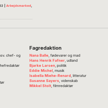
– “Hvis I har det
22
|
Arbejdsmarked
,
d at eksekvere i
nede
ringsmiljøer på
så I skal have 3-4
 at få økonomien til
ge sammen, så
vi ikke give jer lige
Fagredaktion
ge rettigheder som
nsv. chef- og
Nana Balle
, fødevarer og mad
ansatte, og så vi
Hans Henrik Fafner
, udland
kifte jer med
chefredaktør
Bjarke Larsen
, politik
anter, løntilskuds-…
Eddie Michel
, musik
Isabella Miehe-Renard
, litteratur
Susanne Sayers
, videnskab
tør
Mikkel Stolt
, filmredaktør