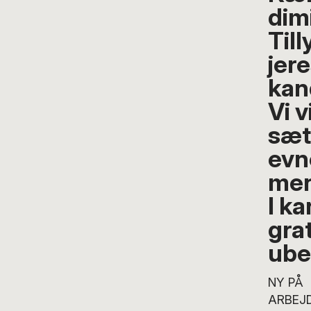
dim
Til
jer
kan
Vi v
sæt
evne
men
I k
grat
ube
NY PÅ
ARBEJ