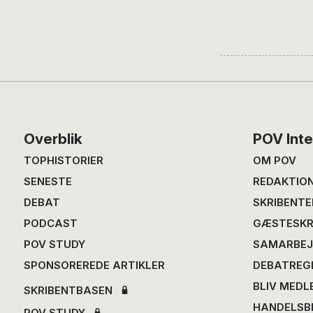
Footer
Overblik
POV Inte
TOPHISTORIER
OM POV
SENESTE
REDAKTIO
DEBAT
SKRIBENTE
PODCAST
GÆSTESKR
POV STUDY
SAMARBEJ
SPONSOREREDE ARTIKLER
DEBATREG
BLIV MEDL
SKRIBENTBASEN
HANDELSB
POV STUDY