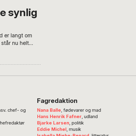
e synlig
 er langt om
står nu helt
politiske
g har været så
 og mangeartede
 Munk Ravnborg
Fagredaktion
nsv. chef- og
Nana Balle
, fødevarer og mad
Hans Henrik Fafner
, udland
chefredaktør
Bjarke Larsen
, politik
Eddie Michel
, musik
Isabella Miehe-Renard
, litteratur