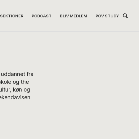
Hea
SEKTIONER
PODCAST
BLIV MEDLEM
POV STUDY
Høj
, uddannet fra
kole og the
ltur, køn og
Weekendavisen,