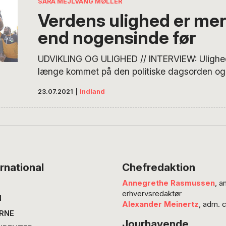
SARA MEJLVANG MØLLER
Verdens ulighed er mer
end nogensinde før
UDVIKLING OG ULIGHED // INTERVIEW: Ulighed
længe kommet på den politiske dagsorden og 
centralt i arbejdet med regeringens udviklings
23.07.2021
|
Indland
strategi. Hvorfor? Fordi verdens ulighed aldri
synlig som nu – og fordi uligheden har store
konsekvenser. Da seniorforsker på DIIS Helle
for cirka…
rnational
Chefredaktion
Annegrethe Rasmussen
, a
erhvervsredaktør
N
Alexander Meinertz
, adm. 
RNE
Jourhavende