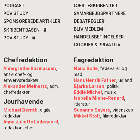
PODCAST
GÆSTESKRIBENTER
POV STUDY
SAMARBEJDSPARTNERE
SPONSOREREDE ARTIKLER
DEBATREGLER
BLIV MEDLEM
SKRIBENTBASEN
HANDELSBETINGELSER
POV STUDY
COOKIES & PRIVATLIV
Chefredaktion
Fagredaktion
Annegrethe Rasmussen
,
Nana Balle
, fødevarer og
ansv. chef- og
mad
erhvervsredaktør
Hans Henrik Fafner
, udland
Alexander Meinertz
, adm.
Bjarke Larsen
, politik
chefredaktør
Eddie Michel
, musik
Isabella Miehe-Renard
,
Jourhavende
litteratur
Susanne Sayers
, videnskab
Michael Bernth
, digital
Mikkel Stolt
, filmredaktør
redaktør
Anne Juliette Ladegaard
,
redaktionschef