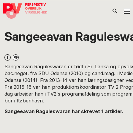
Gå
Skip
Gå
Head
direkte
til
direkte
til
indhold
til
Højr
primær
footer
Søg
på
navigation
Sangeeavan Ragulesw
POV
International
Sangeeavan Raguleswaran er født i Sri Lanka og opvoks
bac.negot. fra SDU Odense (2010) og cand.mag. i Med
Odense (2014). Fra 2013-14 var han læringsdesigner v
Fra 2015-16 var han produktionskoordinator TV 2 Progr
dag arbejder han i TV2's programafdeling som program
bor i København.
Sangeeavan Raguleswaran har skrevet 1 artikler.