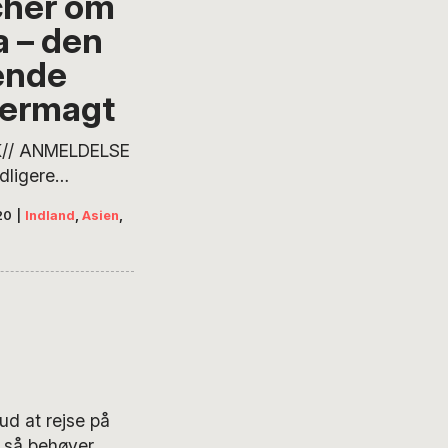
cher om
a – den
ende
ermagt
K// ANMELDELSE
idligere
ative minister
20
|
Indland
,
Asien
,
ischer har
 en særdeles
 bog om Kina.
nlig god timing
man tro, men det
mere held end
ig kalkulering,
r sendt denne
d at rejse på
gaden midt i
 så behøver