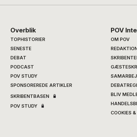
Footer
Overblik
POV Inte
TOPHISTORIER
OM POV
SENESTE
REDAKTIO
DEBAT
SKRIBENTE
PODCAST
GÆSTESKR
POV STUDY
SAMARBEJ
SPONSOREREDE ARTIKLER
DEBATREG
BLIV MEDL
SKRIBENTBASEN
HANDELSB
POV STUDY
COOKIES &