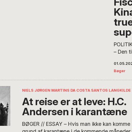
Fis
af…
Kin
tru
sup
POLITI
– Den t
konserv
01.05.20
Viggo F
Bøger
udgivet
kritisk
Usædva
NIELS JØRGEN MARTINS DA COSTA SANTOS LANGKILDE
skulle 
At reise er at leve: H.C.
er nok 
Andersen i karantæne
en sindr
som ha
BØGER // ESSAY – Hvis man ikke kan komme u
bog på 
grund af karantæne i de kommende måneder,