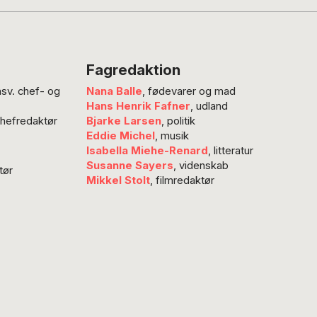
tur med bogen Digte og
Guldhornene. Samlingen
2 er nu genudgivet –
efterskrift af Johan de
Fagredaktion
der er ikke så lidt kritisk
nsv. chef- og
Nana Balle
, fødevarer og mad
 myten om romantikken.
Hans Henrik Fafner
, udland
re flittige doktor i…
chefredaktør
Bjarke Larsen
, politik
Eddie Michel
, musik
Isabella Miehe-Renard
, litteratur
Susanne Sayers
, videnskab
tør
Mikkel Stolt
, filmredaktør