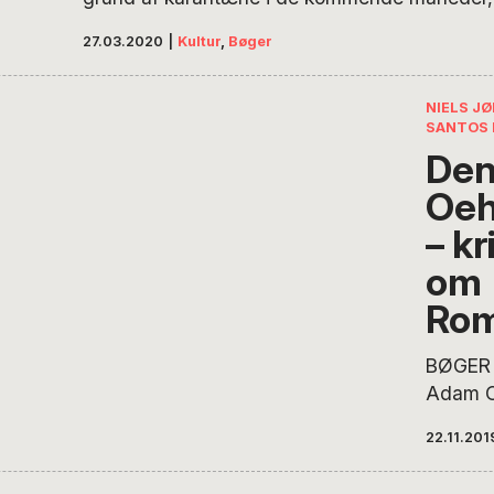
den pa
man ikke at forfalde til skræklitteraturen om p
tager s
27.03.2020
|
Kultur
,
Bøger
lignende, skriver Niels Jørgen Langkilde. Man
i Kina,
tage fat i H. C. Andersens rejsebøger, så får
starts
på…
NIELS J
SANTOS 
Den
Oeh
– kr
om
Rom
BØGER 
Adam Oe
efterti
22.11.201
indført
romanti