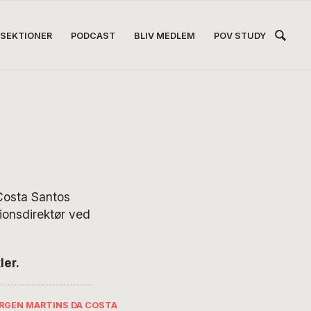
Hea
SEKTIONER
PODCAST
BLIV MEDLEM
POV STUDY
Høj
 Costa Santos
ionsdirektør ved
ler.
ØRGEN MARTINS DA COSTA