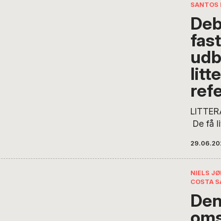
SANTOS 
Deb
fas
udb
litt
ref
LITTER
De få l
mange 
29.06.20
litterat
landet 
fælles 
NIELS J
COSTA S
skriver 
Den
kommuni
Anderse
oms