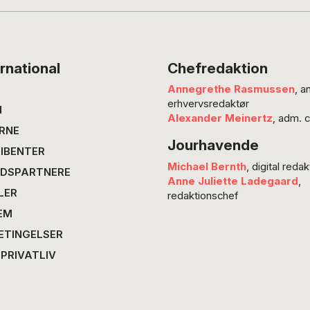
littera
digtet 
fra 180
med en 
rnational
Chefredaktion
Mylius, 
Annegrethe Rasmussen
, a
overfor
erhvervsredaktør
Den uhy
N
Alexander Meinertz
, adm. 
RNE
Jourhavende
IBENTER
Michael Bernth
, digital redak
DSPARTNERE
Anne Juliette Ladegaard
,
LER
redaktionschef
EM
ETINGELSER
 PRIVATLIV