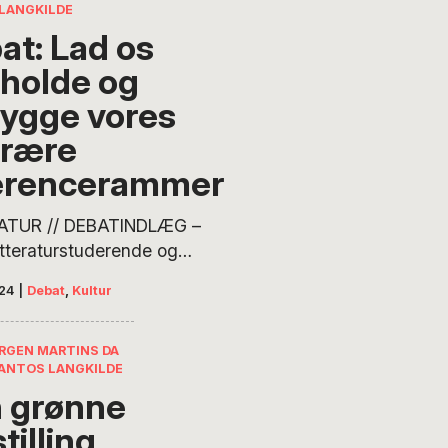
LANGKILDE
at: Lad os
tholde og
ygge vores
erære
erencerammer
ATUR // DEBATINDLÆG –
itteraturstuderende og
sparerunder på
24
|
Debat
,
Kultur
urinstitutioner rundt om i
lover ikke godt for vores
litterære referencerammer,
ØRGEN MARTINS DA
ANTOS LANGKILDE
Niels J. Langkilde,
 grønne
kationsdirektør ved H. C.
n Instituttet i São Paulo,
tilling