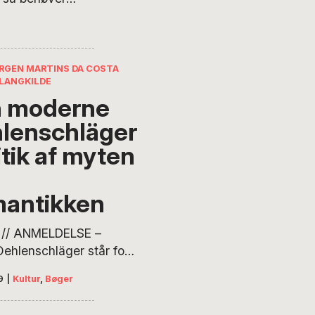
ndemi, som
est, kolera og
it udgangspunkt
 kan med fordel
 og som er blevet
 man et smil med
kuddet…
ØRGEN MARTINS DA COSTA
LANGKILDE
 moderne
lenschläger
itik af myten
antikken
// ANMELDELSE –
hlenschläger står for
den som den, der
9
|
Kultur
,
Bøger
e den besjælede
ske strømning i dansk