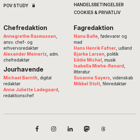
HANDELSBETINGELSER
POV STUDY
COOKIES & PRIVATLIV
Chefredaktion
Fagredaktion
Annegrethe Rasmussen
,
Nana Balle
, fødevarer og
ansv. chef- og
mad
erhvervsredaktør
Hans Henrik Fafner
, udland
Alexander Meinertz
, adm.
Bjarke Larsen
, politik
chefredaktør
Eddie Michel
, musik
Isabella Miehe-Renard
,
Jourhavende
litteratur
Susanne Sayers
, videnskab
Michael Bernth
, digital
Mikkel Stolt
, filmredaktør
redaktør
Anne Juliette Ladegaard
,
redaktionschef