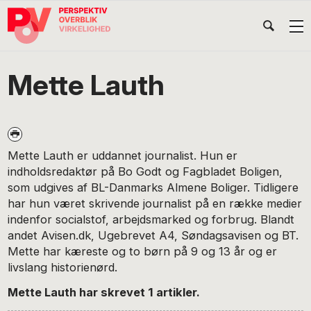
Gå
Skip
Gå
Head
direkte
til
direkte
til
indhold
til
Højr
primær
footer
Søg
på
navigation
Mette Lauth
POV
International
Mette Lauth er uddannet journalist. Hun er
indholdsredaktør på Bo Godt og Fagbladet Boligen,
som udgives af BL-Danmarks Almene Boliger. Tidligere
har hun været skrivende journalist på en række medier
indenfor socialstof, arbejdsmarked og forbrug. Blandt
andet Avisen.dk, Ugebrevet A4, Søndagsavisen og BT.
Mette har kæreste og to børn på 9 og 13 år og er
livslang historienørd.
Mette Lauth har skrevet 1 artikler.