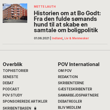
METTE LAUTH
Historien om at Bo Godt:
Fra den fulde sømands
hund til at skabe en
samtale om boligpolitik
01.06.2021
|
Indland
,
Liv & Mennesker
Footer
Overblik
POV International
TOPHISTORIER
OM POV
SENESTE
REDAKTION
DEBAT
SKRIBENTERNE
PODCAST
GÆSTESKRIBENTER
POV STUDY
SAMARBEJDSPARTNERE
SPONSOREREDE ARTIKLER
DEBATREGLER
BLIV MEDLEM
SKRIBENTBASEN