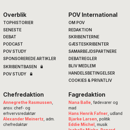
Footer
Overblik
POV International
TOPHISTORIER
OM POV
SENESTE
REDAKTION
DEBAT
SKRIBENTERNE
PODCAST
GÆSTESKRIBENTER
POV STUDY
SAMARBEJDSPARTNERE
SPONSOREREDE ARTIKLER
DEBATREGLER
BLIV MEDLEM
SKRIBENTBASEN
HANDELSBETINGELSER
POV STUDY
COOKIES & PRIVATLIV
Chefredaktion
Fagredaktion
Annegrethe Rasmussen
,
Nana Balle
, fødevarer og
ansv. chef- og
mad
erhvervsredaktør
Hans Henrik Fafner
, udland
Alexander Meinertz
, adm.
Bjarke Larsen
, politik
chefredaktør
Eddie Michel
, musik
Isabella Miehe-Renard
,