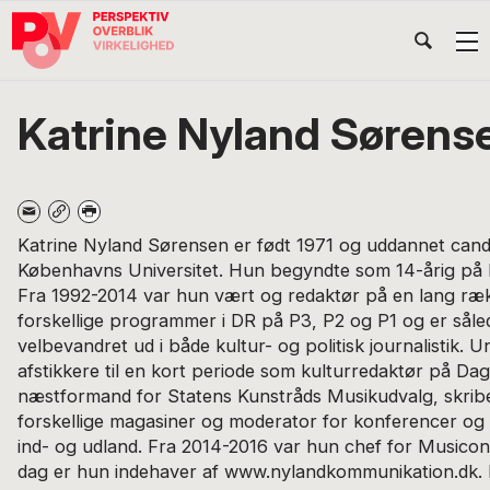
Gå
Skip
Gå
Head
direkte
til
direkte
til
indhold
til
Højr
primær
footer
Søg
på
navigation
Katrine Nyland Sørens
POV
International
Katrine Nyland Sørensen er født 1971 og uddannet cand.
Københavns Universitet. Hun begyndte som 14-årig på 
Fra 1992-2014 var hun vært og redaktør på en lang ræ
forskellige programmer i DR på P3, P2 og P1 og er sål
velbevandret ud i både kultur- og politisk journalistik. 
afstikkere til en kort periode som kulturredaktør på Da
næstformand for Statens Kunstråds Musikudvalg, skrib
forskellige magasiner og moderator for konferencer og
ind- og udland. Fra 2014-2016 var hun chef for Musicon 
dag er hun indehaver af www.nylandkommunikation.dk. I 