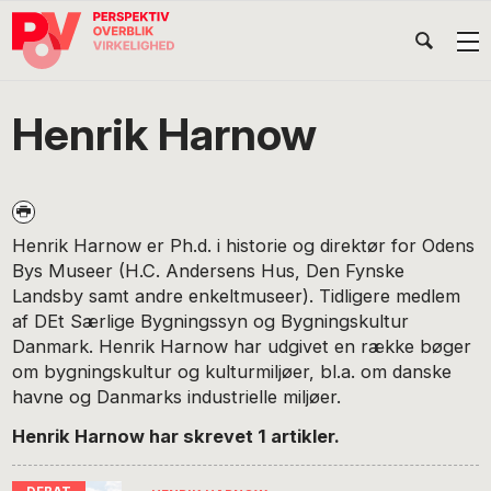
Gå
Skip
Gå
Head
direkte
til
direkte
til
indhold
til
Højr
primær
footer
Søg
på
navigation
Henrik Harnow
POV
International
Henrik Harnow er Ph.d. i historie og direktør for Odens
Bys Museer (H.C. Andersens Hus, Den Fynske
Landsby samt andre enkeltmuseer). Tidligere medlem
af DEt Særlige Bygningssyn og Bygningskultur
Danmark. Henrik Harnow har udgivet en række bøger
om bygningskultur og kulturmiljøer, bl.a. om danske
havne og Danmarks industrielle miljøer.
Henrik Harnow har skrevet 1 artikler.