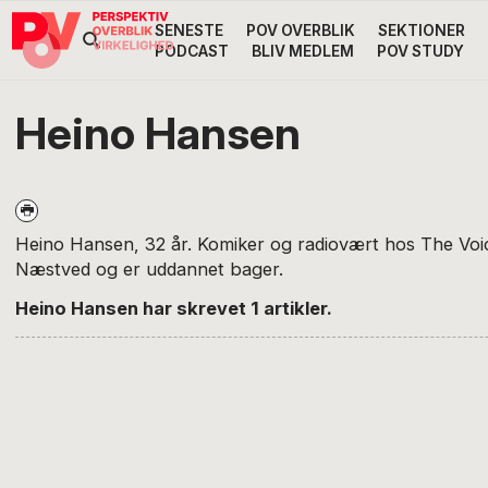
Gå
Skip
Gå
SENESTE
POV OVERBLIK
SEKTIONER
Header
direkte
til
direkte
PODCAST
BLIV MEDLEM
POV STUDY
til
indhold
til
Højre
primær
footer
Søg
på
navigation
Heino Hansen
POV
International
Heino Hansen, 32 år. Komiker og radiovært hos The Voi
Næstved og er uddannet bager.
Heino Hansen har skrevet 1 artikler.