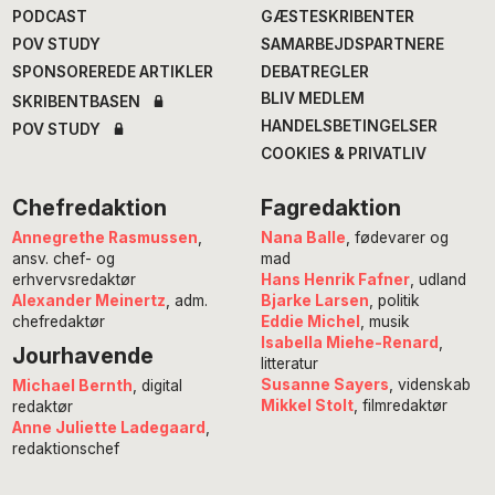
PODCAST
GÆSTESKRIBENTER
POV STUDY
SAMARBEJDSPARTNERE
SPONSOREREDE ARTIKLER
DEBATREGLER
BLIV MEDLEM
SKRIBENTBASEN
HANDELSBETINGELSER
POV STUDY
COOKIES & PRIVATLIV
Chefredaktion
Fagredaktion
Annegrethe Rasmussen
,
Nana Balle
, fødevarer og
ansv. chef- og
mad
erhvervsredaktør
Hans Henrik Fafner
, udland
Alexander Meinertz
, adm.
Bjarke Larsen
, politik
chefredaktør
Eddie Michel
, musik
Isabella Miehe-Renard
,
Jourhavende
litteratur
Susanne Sayers
, videnskab
Michael Bernth
, digital
Mikkel Stolt
, filmredaktør
redaktør
Anne Juliette Ladegaard
,
redaktionschef