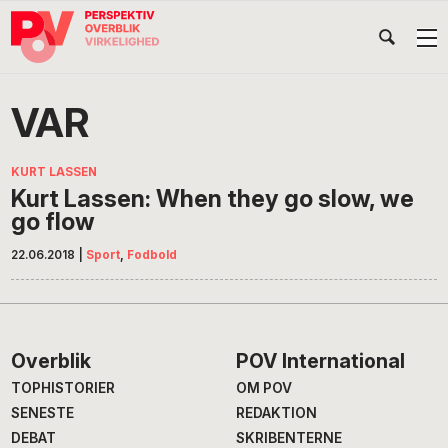
Gå
Skip
Gå
Head
direkte
til
direkte
til
indhold
til
Højr
primær
footer
Søg
på
navigation
VAR
POV
International
KURT LASSEN
Kurt Lassen: When they go slow, we
go flow
22.06.2018
|
Sport
,
Fodbold
Footer
Overblik
POV International
TOPHISTORIER
OM POV
SENESTE
REDAKTION
DEBAT
SKRIBENTERNE