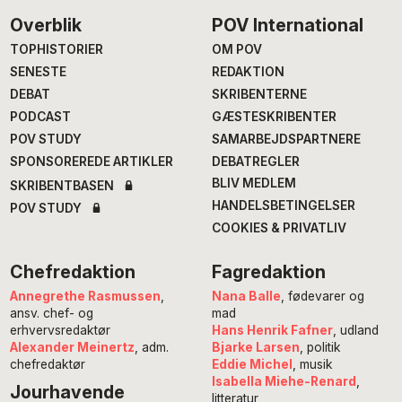
Footer
Overblik
POV International
TOPHISTORIER
OM POV
SENESTE
REDAKTION
DEBAT
SKRIBENTERNE
PODCAST
GÆSTESKRIBENTER
POV STUDY
SAMARBEJDSPARTNERE
SPONSOREREDE ARTIKLER
DEBATREGLER
BLIV MEDLEM
SKRIBENTBASEN
HANDELSBETINGELSER
POV STUDY
COOKIES & PRIVATLIV
Chefredaktion
Fagredaktion
Annegrethe Rasmussen
,
Nana Balle
, fødevarer og
ansv. chef- og
mad
erhvervsredaktør
Hans Henrik Fafner
, udland
Alexander Meinertz
, adm.
Bjarke Larsen
, politik
chefredaktør
Eddie Michel
, musik
Isabella Miehe-Renard
,
Jourhavende
litteratur