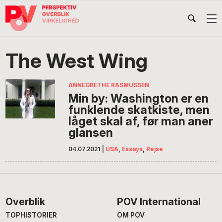
Gå
Skip
Gå
Head
direkte
til
direkte
til
indhold
til
Højr
primær
footer
Søg
på
navigation
The West Wing
POV
International
ANNEGRETHE RASMUSSEN
Min by: Washington er en
funklende skatkiste, men
låget skal af, før man aner
glansen
04.07.2021
|
USA
,
Essays
,
Rejse
Footer
Overblik
POV International
TOPHISTORIER
OM POV