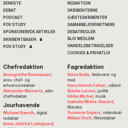
SENESTE
REDAKTION
DEBAT
SKRIBENTERNE
PODCAST
GÆSTESKRIBENTER
POV STUDY
SAMARBEJDSPARTNERE
SPONSOREREDE ARTIKLER
DEBATREGLER
BLIV MEDLEM
SKRIBENTBASEN
HANDELSBETINGELSER
POV STUDY
COOKIES & PRIVATLIV
Chefredaktion
Fagredaktion
Annegrethe Rasmussen
,
Nana Balle
, fødevarer og
ansv. chef- og
mad
erhvervsredaktør
Hans Henrik Fafner
, udland
Alexander Meinertz
, adm.
Bjarke Larsen
, politik
chefredaktør
Eddie Michel
, musik
Isabella Miehe-Renard
,
Jourhavende
litteratur
Susanne Sayers
, videnskab
Michael Bernth
, digital
Mikkel Stolt
, filmredaktør
redaktør
Anne Juliette Ladegaard
,