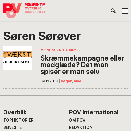
Gå
Skip
Gå
Head
direkte
til
direkte
til
indhold
til
Højr
primær
footer
Søg
på
navigation
Søren Sørøver
POV
International
MONICA KROG-MEYER
Skræmmekampagne eller
madglæde? Det man
spiser er man selv
04.11.2019
|
Bøger
,
Mad
Footer
Overblik
POV International
TOPHISTORIER
OM POV
SENESTE
REDAKTION