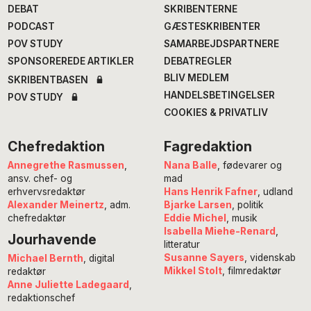
DEBAT
SKRIBENTERNE
PODCAST
GÆSTESKRIBENTER
POV STUDY
SAMARBEJDSPARTNERE
SPONSOREREDE ARTIKLER
DEBATREGLER
BLIV MEDLEM
SKRIBENTBASEN
HANDELSBETINGELSER
POV STUDY
COOKIES & PRIVATLIV
Chefredaktion
Fagredaktion
Annegrethe Rasmussen
,
Nana Balle
, fødevarer og
ansv. chef- og
mad
erhvervsredaktør
Hans Henrik Fafner
, udland
Alexander Meinertz
, adm.
Bjarke Larsen
, politik
chefredaktør
Eddie Michel
, musik
Isabella Miehe-Renard
,
Jourhavende
litteratur
Susanne Sayers
, videnskab
Michael Bernth
, digital
Mikkel Stolt
, filmredaktør
redaktør
Anne Juliette Ladegaard
,
redaktionschef