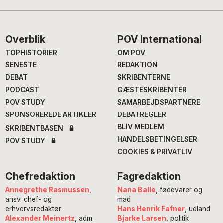
Footer
Overblik
POV International
TOPHISTORIER
OM POV
SENESTE
REDAKTION
DEBAT
SKRIBENTERNE
PODCAST
GÆSTESKRIBENTER
POV STUDY
SAMARBEJDSPARTNERE
SPONSOREREDE ARTIKLER
DEBATREGLER
BLIV MEDLEM
SKRIBENTBASEN
HANDELSBETINGELSER
POV STUDY
COOKIES & PRIVATLIV
Chefredaktion
Fagredaktion
Annegrethe Rasmussen
,
Nana Balle
, fødevarer og
ansv. chef- og
mad
erhvervsredaktør
Hans Henrik Fafner
, udland
Alexander Meinertz
, adm.
Bjarke Larsen
, politik