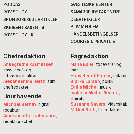
PODCAST
GÆSTESKRIBENTER
POV STUDY
SAMARBEJDSPARTNERE
SPONSOREREDE ARTIKLER
DEBATREGLER
BLIV MEDLEM
SKRIBENTBASEN
HANDELSBETINGELSER
POV STUDY
COOKIES & PRIVATLIV
Chefredaktion
Fagredaktion
Annegrethe Rasmussen
,
Nana Balle
, fødevarer og
ansv. chef- og
mad
erhvervsredaktør
Hans Henrik Fafner
, udland
Alexander Meinertz
, adm.
Bjarke Larsen
, politik
chefredaktør
Eddie Michel
, musik
Isabella Miehe-Renard
,
Jourhavende
litteratur
Susanne Sayers
, videnskab
Michael Bernth
, digital
Mikkel Stolt
, filmredaktør
redaktør
Anne Juliette Ladegaard
,
redaktionschef