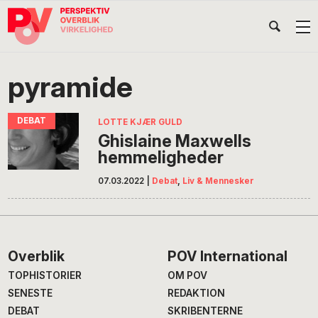
Gå
Skip
Gå
Head
direkte
til
direkte
til
indhold
til
Højr
primær
footer
Søg
på
navigation
pyramide
POV
International
LOTTE KJÆR GULD
Ghislaine Maxwells
hemmeligheder
07.03.2022
|
Debat
,
Liv & Mennesker
Footer
Overblik
POV International
TOPHISTORIER
OM POV
SENESTE
REDAKTION
DEBAT
SKRIBENTERNE