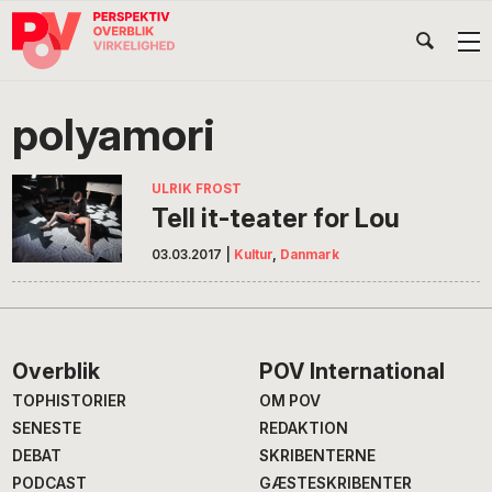
Gå
Skip
Gå
Head
direkte
til
direkte
til
indhold
til
Højr
primær
footer
Søg
på
navigation
polyamori
POV
International
ULRIK FROST
Tell it-teater for Lou
03.03.2017
|
Kultur
,
Danmark
Footer
Overblik
POV International
TOPHISTORIER
OM POV
SENESTE
REDAKTION
DEBAT
SKRIBENTERNE
PODCAST
GÆSTESKRIBENTER