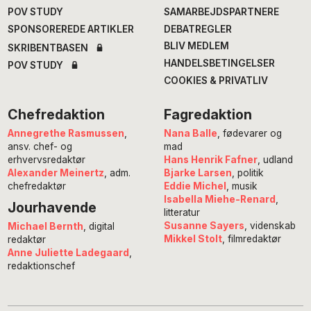
POV STUDY
SAMARBEJDSPARTNERE
SPONSOREREDE ARTIKLER
DEBATREGLER
BLIV MEDLEM
SKRIBENTBASEN
HANDELSBETINGELSER
POV STUDY
COOKIES & PRIVATLIV
Chefredaktion
Fagredaktion
Annegrethe Rasmussen
,
Nana Balle
, fødevarer og
ansv. chef- og
mad
erhvervsredaktør
Hans Henrik Fafner
, udland
Alexander Meinertz
, adm.
Bjarke Larsen
, politik
chefredaktør
Eddie Michel
, musik
Isabella Miehe-Renard
,
Jourhavende
litteratur
Susanne Sayers
, videnskab
Michael Bernth
, digital
Mikkel Stolt
, filmredaktør
redaktør
Anne Juliette Ladegaard
,
redaktionschef