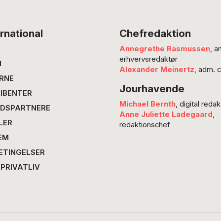
rnational
Chefredaktion
Annegrethe Rasmussen
, a
erhvervsredaktør
N
Alexander Meinertz
, adm. 
RNE
Jourhavende
IBENTER
Michael Bernth
, digital redak
DSPARTNERE
Anne Juliette Ladegaard
,
LER
redaktionschef
EM
ETINGELSER
 PRIVATLIV