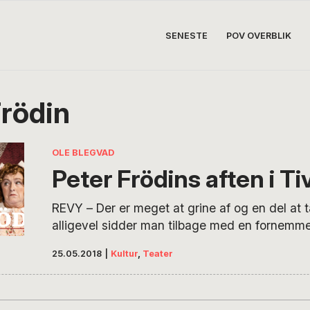
SENESTE
POV OVERBLIK
Frödin
OLE BLEGVAD
Peter Frödins aften i Tiv
REVY – Der er meget at grine af og en del at
alligevel sidder man tilbage med en fornemmel
sommerrevyen “Mor og Far sidder i Grøften” har
25.05.2018
|
Kultur
,
Teater
mange gentagelser og, at der er lidt for langt
snapserne. POV’s Ole Blegvad giver fire stjern
Peter Frödin med sin…