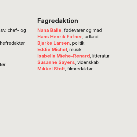
Fagredaktion
nsv. chef- og
Nana Balle
, fødevarer og mad
Hans Henrik Fafner
, udland
chefredaktør
Bjarke Larsen
, politik
Eddie Michel
, musik
Isabella Miehe-Renard
, litteratur
Susanne Sayers
, videnskab
tør
Mikkel Stolt
, filmredaktør