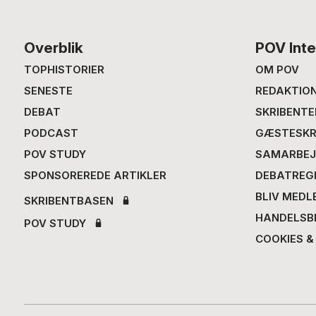
Footer
Overblik
POV Inte
TOPHISTORIER
OM POV
SENESTE
REDAKTIO
DEBAT
SKRIBENTE
PODCAST
GÆSTESKR
POV STUDY
SAMARBEJ
SPONSOREREDE ARTIKLER
DEBATREG
BLIV MEDL
SKRIBENTBASEN
HANDELSB
POV STUDY
COOKIES &