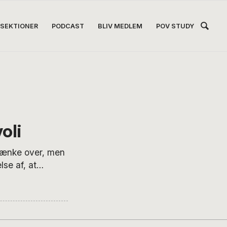
Hea
SEKTIONER
PODCAST
BLIV MEDLEM
POV STUDY
Høj
oli
 tænke over, men
se af, at
 lidt for
 mellem
er især fordi