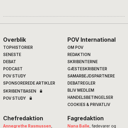
Footer
Overblik
POV International
TOPHISTORIER
OM POV
SENESTE
REDAKTION
DEBAT
SKRIBENTERNE
PODCAST
GÆSTESKRIBENTER
POV STUDY
SAMARBEJDSPARTNERE
SPONSOREREDE ARTIKLER
DEBATREGLER
BLIV MEDLEM
SKRIBENTBASEN
HANDELSBETINGELSER
POV STUDY
COOKIES & PRIVATLIV
Chefredaktion
Fagredaktion
Annegrethe Rasmussen
,
Nana Balle
, fødevarer og