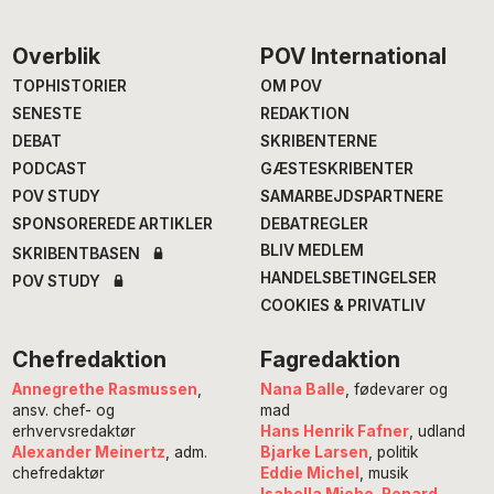
Footer
Overblik
POV International
TOPHISTORIER
OM POV
SENESTE
REDAKTION
DEBAT
SKRIBENTERNE
PODCAST
GÆSTESKRIBENTER
POV STUDY
SAMARBEJDSPARTNERE
SPONSOREREDE ARTIKLER
DEBATREGLER
BLIV MEDLEM
SKRIBENTBASEN
HANDELSBETINGELSER
POV STUDY
COOKIES & PRIVATLIV
Chefredaktion
Fagredaktion
Annegrethe Rasmussen
,
Nana Balle
, fødevarer og
ansv. chef- og
mad
erhvervsredaktør
Hans Henrik Fafner
, udland
Alexander Meinertz
, adm.
Bjarke Larsen
, politik
chefredaktør
Eddie Michel
, musik
Isabella Miehe-Renard
,