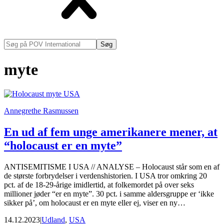
Søg
på
POV
myte
International
Annegrethe Rasmussen
En ud af fem unge amerikanere mener, at
“holocaust er en myte”
ANTISEMITISME I USA // ANALYSE – Holocaust står som en af
de største forbrydelser i verdenshistorien. I USA tror omkring 20
pct. af de 18-29-årige imidlertid, at folkemordet på over seks
millioner jøder “er en myte”. 30 pct. i samme aldersgruppe er ‘ikke
sikker på’, om holocaust er en myte eller ej, viser en ny…
14.12.2023
|
Udland
,
USA