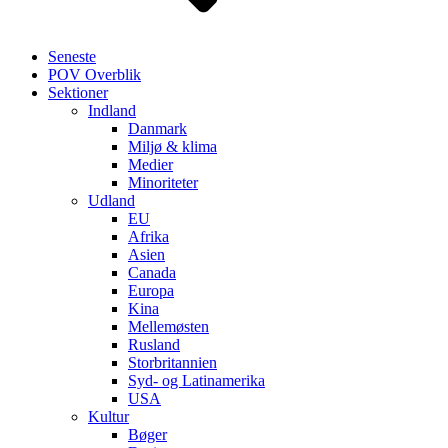
Seneste
POV Overblik
Sektioner
Indland
Danmark
Miljø & klima
Medier
Minoriteter
Udland
EU
Afrika
Asien
Canada
Europa
Kina
Mellemøsten
Rusland
Storbritannien
Syd- og Latinamerika
USA
Kultur
Bøger