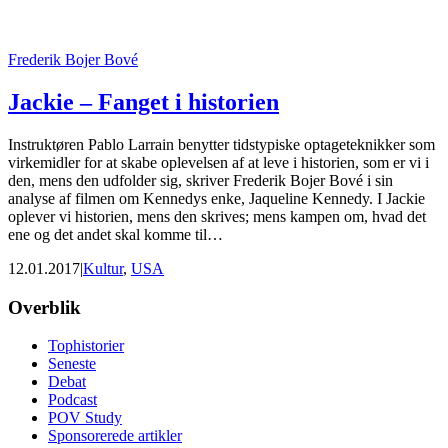
Frederik Bojer Bové
Jackie – Fanget i historien
Instruktøren Pablo Larrain benytter tidstypiske optageteknikker som
virkemidler for at skabe oplevelsen af at leve i historien, som er vi i
den, mens den udfolder sig, skriver Frederik Bojer Bové i sin
analyse af filmen om Kennedys enke, Jaqueline Kennedy. I Jackie
oplever vi historien, mens den skrives; mens kampen om, hvad det
ene og det andet skal komme til…
12.01.2017
|
Kultur
,
USA
Footer
Overblik
Tophistorier
Seneste
Debat
Podcast
POV Study
Sponsorerede artikler