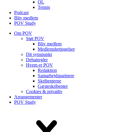
OL
Tennis
Podcast
Bliv medlem
POV Study
Om POV
Støt POV
Bliv medlem
Medlems­betingelser
Dit synspunkt
Debatregler
Hvem er POV
Redaktion
Samarbejdspartnere
Skribenterne
Gæsteskribenter
Cookies & privatliv
Arrangementer
POV Study