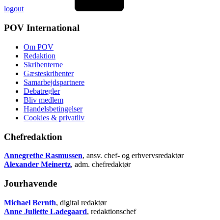
logout
POV International
Om POV
Redaktion
Skribenterne
Gæsteskribenter
Samarbejdspartnere
Debatregler
Bliv medlem
Handelsbetingelser
Cookies & privatliv
Chefredaktion
Annegrethe Rasmussen
, ansv. chef- og erhvervsredaktør
Alexander Meinertz
, adm. chefredaktør
Jourhavende
Michael Bernth
, digital redaktør
Anne Juliette Ladegaard
, redaktionschef