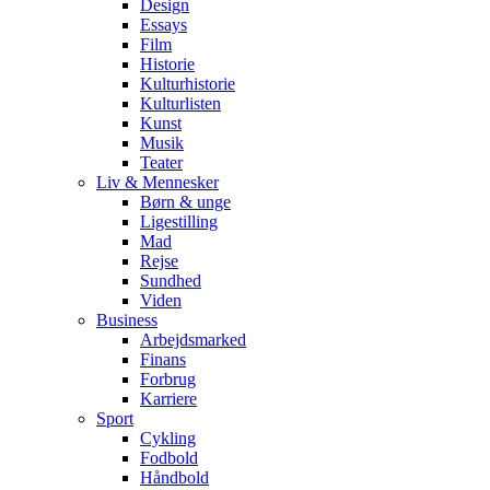
Design
Essays
Film
Historie
Kulturhistorie
Kulturlisten
Kunst
Musik
Teater
Liv & Mennesker
Børn & unge
Ligestilling
Mad
Rejse
Sundhed
Viden
Business
Arbejdsmarked
Finans
Forbrug
Karriere
Sport
Cykling
Fodbold
Håndbold