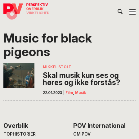
Gå
Skip
Gå
Head
direkte
til
direkte
til
indhold
til
Højr
primær
footer
Søg
på
navigation
Music for black
POV
International
pigeons
MIKKEL STOLT
Skal musik kun ses og
høres og ikke forstås?
22.01.2023
|
Film
,
Musik
Footer
Overblik
POV International
TOPHISTORIER
OM POV