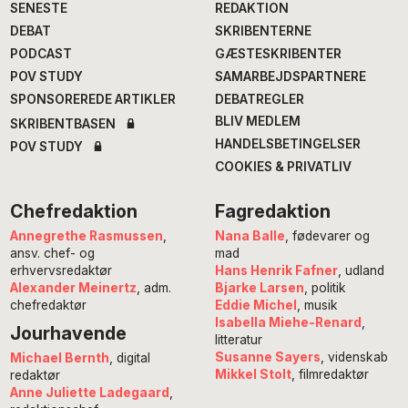
SENESTE
REDAKTION
DEBAT
SKRIBENTERNE
PODCAST
GÆSTESKRIBENTER
POV STUDY
SAMARBEJDSPARTNERE
SPONSOREREDE ARTIKLER
DEBATREGLER
BLIV MEDLEM
SKRIBENTBASEN
HANDELSBETINGELSER
POV STUDY
COOKIES & PRIVATLIV
Chefredaktion
Fagredaktion
Annegrethe Rasmussen
,
Nana Balle
, fødevarer og
ansv. chef- og
mad
erhvervsredaktør
Hans Henrik Fafner
, udland
Alexander Meinertz
, adm.
Bjarke Larsen
, politik
chefredaktør
Eddie Michel
, musik
Isabella Miehe-Renard
,
Jourhavende
litteratur
Susanne Sayers
, videnskab
Michael Bernth
, digital
Mikkel Stolt
, filmredaktør
redaktør
Anne Juliette Ladegaard
,