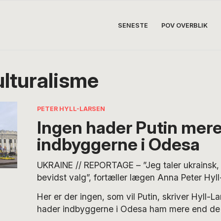
SENESTE
POV OVERBLIK
ulturalisme
PETER HYLL-LARSEN
Ingen hader Putin mer
indbyggerne i Odesa
UKRAINE // REPORTAGE – ”Jeg taler ukrainsk, d
bevidst valg”, fortæller lægen Anna Peter Hyl
besøger hende i storbyen Odesa, der historis
Her er der ingen, som vil Putin, skriver Hyll-La
russisksproget. “Vi bliver nødt til at ukrainiser
hader indbyggerne i Odesa ham mere end de f
Vi ikke er et folk, og alle skal have deres diale