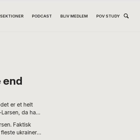
Hea
SEKTIONER
PODCAST
BLIV MEDLEM
POV STUDY
Høj
e end
et er et helt
l-Larsen, da han
k har været
rsen. Faktisk
e folk, sprogligt…
leste ukrainere,
kter. Men hvis vi