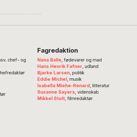
ent har gjort dem
e krig påfører
og femtekolonner.
 sprog vigtigt.”
Fagredaktion
nsv. chef- og
Nana Balle
, fødevarer og mad
Hans Henrik Fafner
, udland
chefredaktør
Bjarke Larsen
, politik
Eddie Michel
, musik
Isabella Miehe-Renard
, litteratur
Susanne Sayers
, videnskab
tør
Mikkel Stolt
, filmredaktør