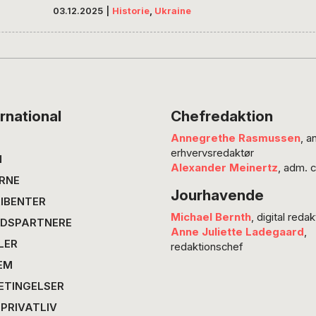
hvis det ellers er muligt. Den russiske præsid
skal udtrykke det kollektive traume, som denn
03.12.2025
|
Historie
,
Ukraine
til en paria, til mulige suspekte indre fjender 
os, og øve en samlet modstand, så er et fælles
rnational
Chefredaktion
Annegrethe Rasmussen
, a
erhvervsredaktør
N
Alexander Meinertz
, adm. 
RNE
Jourhavende
IBENTER
Michael Bernth
, digital redak
DSPARTNERE
Anne Juliette Ladegaard
,
LER
redaktionschef
EM
ETINGELSER
 PRIVATLIV