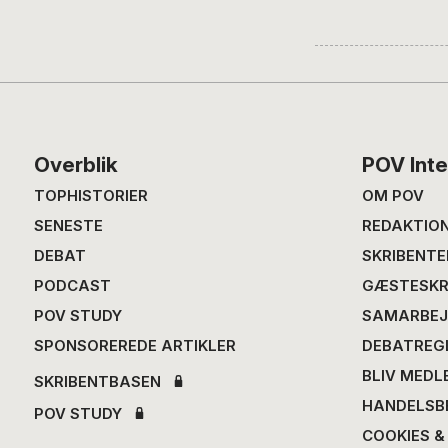
Footer
Overblik
POV Inte
TOPHISTORIER
OM POV
SENESTE
REDAKTIO
DEBAT
SKRIBENTE
PODCAST
GÆSTESKR
POV STUDY
SAMARBEJ
SPONSOREREDE ARTIKLER
DEBATREG
BLIV MEDL
SKRIBENTBASEN
HANDELSB
POV STUDY
COOKIES &