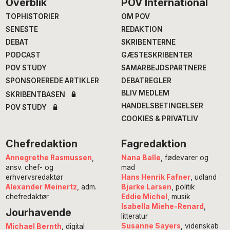
Footer
Overblik
POV International
TOPHISTORIER
OM POV
SENESTE
REDAKTION
DEBAT
SKRIBENTERNE
PODCAST
GÆSTESKRIBENTER
POV STUDY
SAMARBEJDSPARTNERE
SPONSOREREDE ARTIKLER
DEBATREGLER
BLIV MEDLEM
SKRIBENTBASEN
HANDELSBETINGELSER
POV STUDY
COOKIES & PRIVATLIV
Chefredaktion
Fagredaktion
Annegrethe Rasmussen
,
Nana Balle
, fødevarer og
ansv. chef- og
mad
erhvervsredaktør
Hans Henrik Fafner
, udland
Alexander Meinertz
, adm.
Bjarke Larsen
, politik
chefredaktør
Eddie Michel
, musik
Isabella Miehe-Renard
,
Jourhavende
litteratur
Susanne Sayers
, videnskab
Michael Bernth
, digital