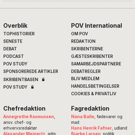
Footer
Overblik
POV International
TOPHISTORIER
OM POV
SENESTE
REDAKTION
DEBAT
SKRIBENTERNE
PODCAST
GÆSTESKRIBENTER
POV STUDY
SAMARBEJDSPARTNERE
SPONSOREREDE ARTIKLER
DEBATREGLER
BLIV MEDLEM
SKRIBENTBASEN
HANDELSBETINGELSER
POV STUDY
COOKIES & PRIVATLIV
Chefredaktion
Fagredaktion
Annegrethe Rasmussen
,
Nana Balle
, fødevarer og
ansv. chef- og
mad
erhvervsredaktør
Hans Henrik Fafner
, udland
Alexander Meinertz
, adm.
Bjarke Larsen
, politik