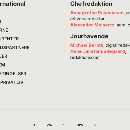
rnational
Chefredaktion
Annegrethe Rasmussen
, a
erhvervsredaktør
N
Alexander Meinertz
, adm. 
RNE
Jourhavende
IBENTER
Michael Bernth
, digital redak
DSPARTNERE
Anne Juliette Ladegaard
,
LER
redaktionschef
EM
ETINGELSER
 PRIVATLIV