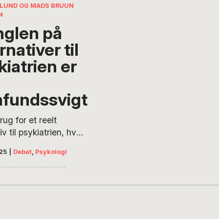
hedens logik og…
A LUND OG MADS BRUUN
N
glen på
rnativer til
kiatrien er
fundssvigt
rug for et reelt
iv til psykiatrien, hvor
mi, værdighed og
25
|
Debat
,
Psykologi
n er i centrum. Derfor
r vi det “Danske
e Helbredsvæsen”.