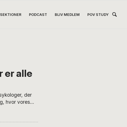
Hea
SEKTIONER
PODCAST
BLIV MEDLEM
POV STUDY
Høj
 er alle
ykologer, der
g, hvor vores
igministeriet
rygter, at vi
d gældende og i