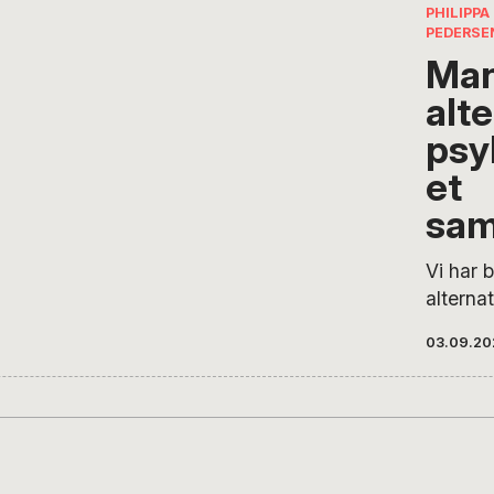
stedet bliver definitivt underlagt lægefaglig
PHILIPP
PEDERSE
Man
alte
psy
et
sam
Vi har b
alternat
autono
03.09.20
inklusio
foreslå
Mental