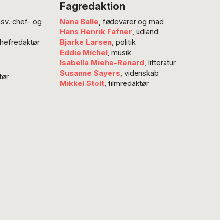
Fagredaktion
nsv. chef- og
Nana Balle
, fødevarer og mad
Hans Henrik Fafner
, udland
chefredaktør
Bjarke Larsen
, politik
Eddie Michel
, musik
Isabella Miehe-Renard
, litteratur
Susanne Sayers
, videnskab
tør
Mikkel Stolt
, filmredaktør