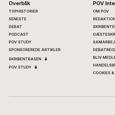
Footer
Overblik
POV Inte
TOPHISTORIER
OM POV
SENESTE
REDAKTIO
DEBAT
SKRIBENTE
PODCAST
GÆSTESKR
POV STUDY
SAMARBEJ
SPONSOREREDE ARTIKLER
DEBATREG
BLIV MEDL
SKRIBENTBASEN
HANDELSB
POV STUDY
COOKIES &