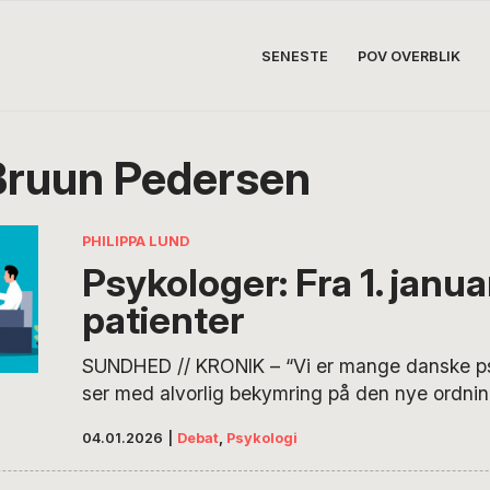
SENESTE
POV OVERBLIK
ruun Pedersen
PHILIPPA LUND
Psykologer: Fra 1. januar
patienter
SUNDHED // KRONIK – “Vi er mange danske ps
ser med alvorlig bekymring på den nye ordnin
autorisation og tilsyn flyttes fra Social- og Bol
04.01.2026
|
Debat
,
Psykologi
over til Indenrigs- og Sundhedsministeriet. Vi f
mister retten til at gøre vores brede faglighe