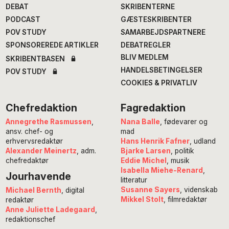
DEBAT
SKRIBENTERNE
PODCAST
GÆSTESKRIBENTER
POV STUDY
SAMARBEJDSPARTNERE
SPONSOREREDE ARTIKLER
DEBATREGLER
BLIV MEDLEM
SKRIBENTBASEN
HANDELSBETINGELSER
POV STUDY
COOKIES & PRIVATLIV
Chefredaktion
Fagredaktion
Annegrethe Rasmussen
,
Nana Balle
, fødevarer og
ansv. chef- og
mad
erhvervsredaktør
Hans Henrik Fafner
, udland
Alexander Meinertz
, adm.
Bjarke Larsen
, politik
chefredaktør
Eddie Michel
, musik
Isabella Miehe-Renard
,
Jourhavende
litteratur
Susanne Sayers
, videnskab
Michael Bernth
, digital
Mikkel Stolt
, filmredaktør
redaktør
Anne Juliette Ladegaard
,
redaktionschef