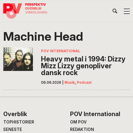
Gå
Skip
Gå
Head
direkte
til
direkte
til
indhold
til
Højr
primær
footer
Søg
på
navigation
Machine Head
POV
International
POV INTERNATIONAL
Heavy metal i 1994: Dizzy
Mizz Lizzy genopliver
dansk rock
06.06.2026
|
Musik
,
Podcast
Footer
Overblik
POV International
TOPHISTORIER
OM POV
SENESTE
REDAKTION