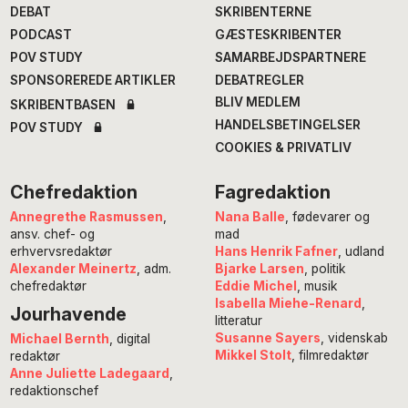
DEBAT
SKRIBENTERNE
PODCAST
GÆSTESKRIBENTER
POV STUDY
SAMARBEJDSPARTNERE
SPONSOREREDE ARTIKLER
DEBATREGLER
BLIV MEDLEM
SKRIBENTBASEN
HANDELSBETINGELSER
POV STUDY
COOKIES & PRIVATLIV
Chefredaktion
Fagredaktion
Annegrethe Rasmussen
,
Nana Balle
, fødevarer og
ansv. chef- og
mad
erhvervsredaktør
Hans Henrik Fafner
, udland
Alexander Meinertz
, adm.
Bjarke Larsen
, politik
chefredaktør
Eddie Michel
, musik
Isabella Miehe-Renard
,
Jourhavende
litteratur
Susanne Sayers
, videnskab
Michael Bernth
, digital
Mikkel Stolt
, filmredaktør
redaktør
Anne Juliette Ladegaard
,
redaktionschef