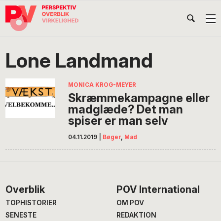
Gå
Skip
Gå
Head
direkte
til
direkte
til
indhold
til
Højr
primær
footer
Søg
på
navigation
Lone Landmand
POV
International
MONICA KROG-MEYER
Skræmmekampagne eller
madglæde? Det man
spiser er man selv
04.11.2019
|
Bøger
,
Mad
Footer
Overblik
POV International
TOPHISTORIER
OM POV
SENESTE
REDAKTION