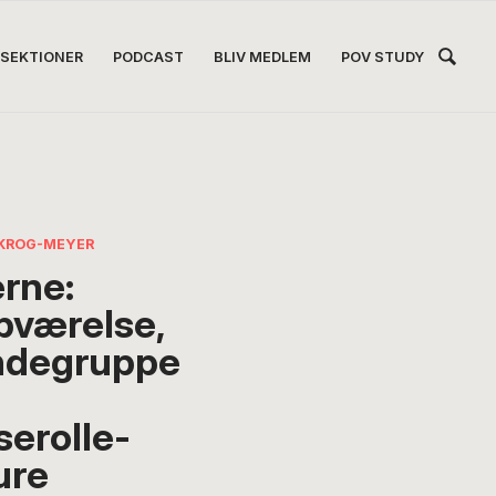
Hea
SEKTIONER
PODCAST
BLIV MEDLEM
POV STUDY
Høj
KROG-MEYER
erne:
bværelse,
ndegruppe
serolle-
ure