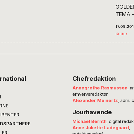
GOLDEN
TEMA – 
Billede
17.09.20
var jo 
Kultur
mig so
arbejds
som kvi
var her
for mig
Krog-Me
rnational
Chefredaktion
sine 19
Annegrethe Rasmussen
, a
den årl
erhvervsredaktør
der er 
N
Alexander Meinertz
, adm. 
Det…
RNE
Jourhavende
IBENTER
Michael Bernth
, digital redak
DSPARTNERE
Anne Juliette Ladegaard
,
LER
redaktionschef