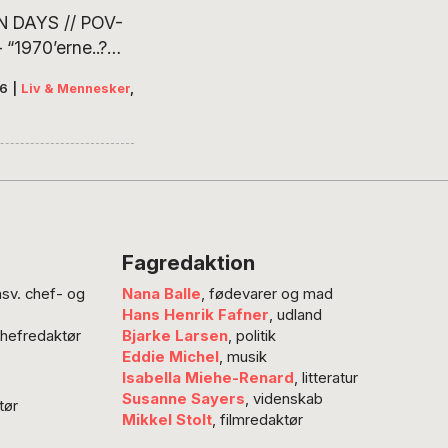
 DAYS // POV-
“1970’erne..?
rne vælter frem, det
16
|
Liv & Mennesker
,
årene, der formede
m menneske, som
tager, som kæreste,
nde, som mor. Det
, det hele begyndte
”. Journalist Monica
yer fortæller om
Fagredaktion
70’ere i anledning af
nsv. chef- og
Nana Balle
, fødevarer og mad
ige Golden Days,
Hans Henrik Fafner
, udland
i gang i København.
chefredaktør
Bjarke Larsen
, politik
Eddie Michel
, musik
Isabella Miehe-Renard
, litteratur
Susanne Sayers
, videnskab
tør
Mikkel Stolt
, filmredaktør