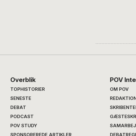
Footer
Overblik
POV Inte
TOPHISTORIER
OM POV
SENESTE
REDAKTIO
DEBAT
SKRIBENTE
PODCAST
GÆSTESKR
POV STUDY
SAMARBEJ
SPONSOREREDE ARTIKLER
DEBATREG