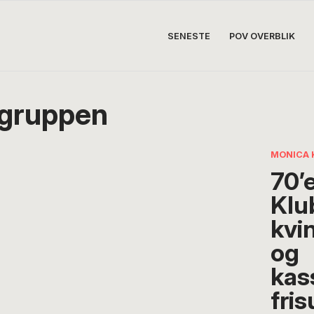
SENESTE
POV OVERBLIK
gruppen
MONICA 
70’
Klu
kvi
og
kas
fris