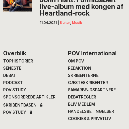
live-album med kongen af
Heartland-rock
11.04.2021
|
Kultur
,
Musik
Footer
Overblik
POV International
TOPHISTORIER
OM POV
SENESTE
REDAKTION
DEBAT
SKRIBENTERNE
PODCAST
GÆSTESKRIBENTER
POV STUDY
SAMARBEJDSPARTNERE
SPONSOREREDE ARTIKLER
DEBATREGLER
BLIV MEDLEM
SKRIBENTBASEN
HANDELSBETINGELSER
POV STUDY
COOKIES & PRIVATLIV