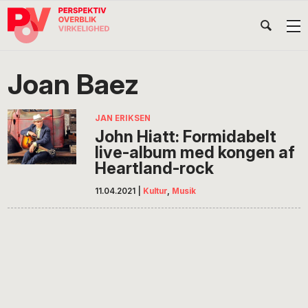
Gå
Skip
Gå
Head
direkte
til
direkte
til
indhold
til
Højr
primær
footer
Søg
på
navigation
Joan Baez
POV
International
JAN ERIKSEN
John Hiatt: Formidabelt
live-album med kongen af
Heartland-rock
11.04.2021
|
Kultur
,
Musik