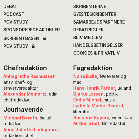
DEBAT
SKRIBENTERNE
PODCAST
GÆSTESKRIBENTER
POV STUDY
SAMARBEJDSPARTNERE
SPONSOREREDE ARTIKLER
DEBATREGLER
BLIV MEDLEM
SKRIBENTBASEN
HANDELSBETINGELSER
POV STUDY
COOKIES & PRIVATLIV
Chefredaktion
Fagredaktion
Annegrethe Rasmussen
,
Nana Balle
, fødevarer og
ansv. chef- og
mad
erhvervsredaktør
Hans Henrik Fafner
, udland
Alexander Meinertz
, adm.
Bjarke Larsen
, politik
chefredaktør
Eddie Michel
, musik
Isabella Miehe-Renard
,
Jourhavende
litteratur
Susanne Sayers
, videnskab
Michael Bernth
, digital
Mikkel Stolt
, filmredaktør
redaktør
Anne Juliette Ladegaard
,
redaktionschef