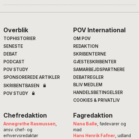
Footer
Overblik
POV International
TOPHISTORIER
OM POV
SENESTE
REDAKTION
DEBAT
SKRIBENTERNE
PODCAST
GÆSTESKRIBENTER
POV STUDY
SAMARBEJDSPARTNERE
SPONSOREREDE ARTIKLER
DEBATREGLER
BLIV MEDLEM
SKRIBENTBASEN
HANDELSBETINGELSER
POV STUDY
COOKIES & PRIVATLIV
Chefredaktion
Fagredaktion
Annegrethe Rasmussen
,
Nana Balle
, fødevarer og
ansv. chef- og
mad
erhvervsredaktør
Hans Henrik Fafner
, udland