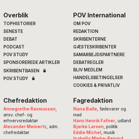
Footer
Overblik
POV International
TOPHISTORIER
OM POV
SENESTE
REDAKTION
DEBAT
SKRIBENTERNE
PODCAST
GÆSTESKRIBENTER
POV STUDY
SAMARBEJDSPARTNERE
SPONSOREREDE ARTIKLER
DEBATREGLER
BLIV MEDLEM
SKRIBENTBASEN
HANDELSBETINGELSER
POV STUDY
COOKIES & PRIVATLIV
Chefredaktion
Fagredaktion
Annegrethe Rasmussen
,
Nana Balle
, fødevarer og
ansv. chef- og
mad
erhvervsredaktør
Hans Henrik Fafner
, udland
Alexander Meinertz
, adm.
Bjarke Larsen
, politik
chefredaktør
Eddie Michel
, musik
Isabella Miehe-Renard
,