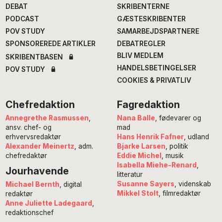
DEBAT
SKRIBENTERNE
PODCAST
GÆSTESKRIBENTER
POV STUDY
SAMARBEJDSPARTNERE
SPONSOREREDE ARTIKLER
DEBATREGLER
BLIV MEDLEM
SKRIBENTBASEN
HANDELSBETINGELSER
POV STUDY
COOKIES & PRIVATLIV
Chefredaktion
Fagredaktion
Annegrethe Rasmussen
,
Nana Balle
, fødevarer og
ansv. chef- og
mad
erhvervsredaktør
Hans Henrik Fafner
, udland
Alexander Meinertz
, adm.
Bjarke Larsen
, politik
chefredaktør
Eddie Michel
, musik
Isabella Miehe-Renard
,
Jourhavende
litteratur
Susanne Sayers
, videnskab
Michael Bernth
, digital
Mikkel Stolt
, filmredaktør
redaktør
Anne Juliette Ladegaard
,
redaktionschef