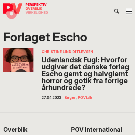
Gå
Skip
Gå
Head
direkte
til
direkte
til
indhold
til
Højr
primær
footer
Søg
på
navigation
Forlaget Escho
POV
International
CHRISTINE LIND DITLEVSEN
Udenlandsk Fugl: Hvorfor
udgiver det danske forlag
Escho gemt og halvglemt
horror og gotik fra forrige
århundrede?
27.04.2023
|
Bøger
,
POVtalk
Footer
Overblik
POV International