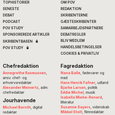
TOPHISTORIER
OM POV
SENESTE
REDAKTION
DEBAT
SKRIBENTERNE
PODCAST
GÆSTESKRIBENTER
POV STUDY
SAMARBEJDSPARTNERE
SPONSOREREDE ARTIKLER
DEBATREGLER
BLIV MEDLEM
SKRIBENTBASEN
HANDELSBETINGELSER
POV STUDY
COOKIES & PRIVATLIV
Chefredaktion
Fagredaktion
Annegrethe Rasmussen
,
Nana Balle
, fødevarer og
ansv. chef- og
mad
erhvervsredaktør
Hans Henrik Fafner
, udland
Alexander Meinertz
, adm.
Bjarke Larsen
, politik
chefredaktør
Eddie Michel
, musik
Isabella Miehe-Renard
,
Jourhavende
litteratur
Susanne Sayers
, videnskab
Michael Bernth
, digital
Mikkel Stolt
, filmredaktør
redaktør