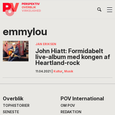
Gå
Skip
Gå
Head
direkte
til
direkte
til
indhold
til
Højr
primær
footer
Søg
på
navigation
emmylou
POV
International
JAN ERIKSEN
John Hiatt: Formidabelt
live-album med kongen af
Heartland-rock
11.04.2021
|
Kultur
,
Musik
Footer
Overblik
POV International
TOPHISTORIER
OM POV
SENESTE
REDAKTION