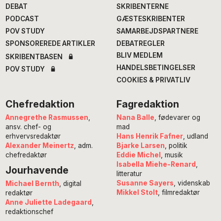
DEBAT
SKRIBENTERNE
PODCAST
GÆSTESKRIBENTER
POV STUDY
SAMARBEJDSPARTNERE
SPONSOREREDE ARTIKLER
DEBATREGLER
BLIV MEDLEM
SKRIBENTBASEN
HANDELSBETINGELSER
POV STUDY
COOKIES & PRIVATLIV
Chefredaktion
Fagredaktion
Annegrethe Rasmussen
,
Nana Balle
, fødevarer og
ansv. chef- og
mad
erhvervsredaktør
Hans Henrik Fafner
, udland
Alexander Meinertz
, adm.
Bjarke Larsen
, politik
chefredaktør
Eddie Michel
, musik
Isabella Miehe-Renard
,
Jourhavende
litteratur
Susanne Sayers
, videnskab
Michael Bernth
, digital
Mikkel Stolt
, filmredaktør
redaktør
Anne Juliette Ladegaard
,
redaktionschef