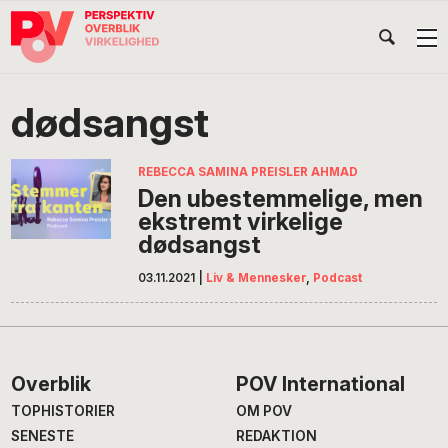
Gå
Skip
Gå
Head
direkte
til
direkte
til
indhold
til
Højr
primær
footer
Søg
på
navigation
dødsangst
POV
International
REBECCA SAMINA PREISLER AHMAD
Den ubestemmelige, men
ekstremt virkelige
dødsangst
03.11.2021
|
Liv & Mennesker
,
Podcast
Footer
Overblik
POV International
TOPHISTORIER
OM POV
SENESTE
REDAKTION