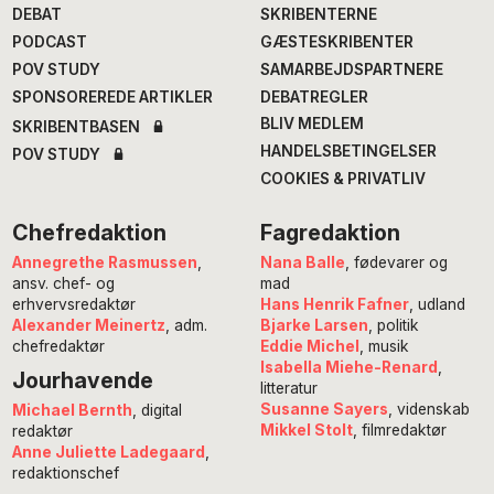
DEBAT
SKRIBENTERNE
PODCAST
GÆSTESKRIBENTER
POV STUDY
SAMARBEJDSPARTNERE
SPONSOREREDE ARTIKLER
DEBATREGLER
BLIV MEDLEM
SKRIBENTBASEN
HANDELSBETINGELSER
POV STUDY
COOKIES & PRIVATLIV
Chefredaktion
Fagredaktion
Annegrethe Rasmussen
,
Nana Balle
, fødevarer og
ansv. chef- og
mad
erhvervsredaktør
Hans Henrik Fafner
, udland
Alexander Meinertz
, adm.
Bjarke Larsen
, politik
chefredaktør
Eddie Michel
, musik
Isabella Miehe-Renard
,
Jourhavende
litteratur
Susanne Sayers
, videnskab
Michael Bernth
, digital
Mikkel Stolt
, filmredaktør
redaktør
Anne Juliette Ladegaard
,
redaktionschef