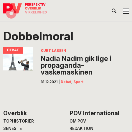
Gå
Skip
Gå
Head
direkte
til
direkte
til
indhold
til
Højr
primær
footer
Søg
på
navigation
Dobbelmoral
POV
International
KURT LASSEN
Nadia Nadim gik lige i
propaganda-
vaskemaskinen
18.12.2021
|
Debat
,
Sport
Footer
Overblik
POV International
TOPHISTORIER
OM POV
SENESTE
REDAKTION