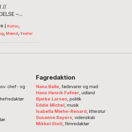
 //
DELSE –
or … kan være
19
|
Kultur
,
t bede, når Far
ing
,
Mænd
,
Teater
tet for ofte.
er klar, når
og barnebarn
d den gamle
ks og hustyrans
 i forestillingen
Fagredaktion
 med far på
nsv. chef- og
Nana Balle
, fødevarer og mad
atret. Det er en
Hans Henrik Fafner
, udland
oetisk og
chefredaktør
Bjarke Larsen
, politik
e rejse gennem
Eddie Michel
, musik
erationers
Isabella Miehe-Renard
, litteratur
til fædre, skriver
Susanne Sayers
, videnskab
tør
Mikkel Stolt
, filmredaktør