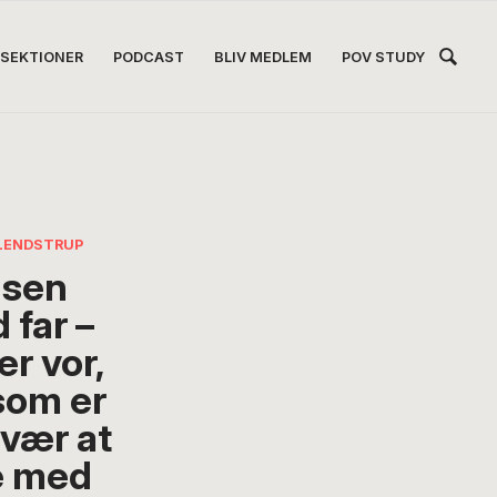
Hea
SEKTIONER
PODCAST
BLIV MEDLEM
POV STUDY
Høj
LENDSTRUP
sen
 far –
r vor,
som er
svær at
e med