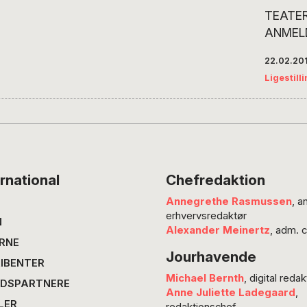
TEATER
ANMEL
Faderv
22.02.20
svært a
Ligestill
har svig
Pointen 
datter 
står ve
patriar
dødsleje
rnational
Chefredaktion
Dansen
Annegrethe Rasmussen
, a
Folkete
erhvervsredaktør
smuk, p
N
Alexander Meinertz
, adm. 
sigend
RNE
Jourhavende
tre gen
IBENTER
forhold 
Michael Bernth
, digital redak
DSPARTNERE
Steen…
Anne Juliette Ladegaard
,
LER
redaktionschef