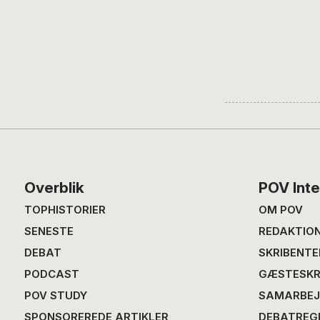
Footer
Overblik
POV Inte
TOPHISTORIER
OM POV
SENESTE
REDAKTIO
DEBAT
SKRIBENTE
PODCAST
GÆSTESKR
POV STUDY
SAMARBEJ
SPONSOREREDE ARTIKLER
DEBATREG