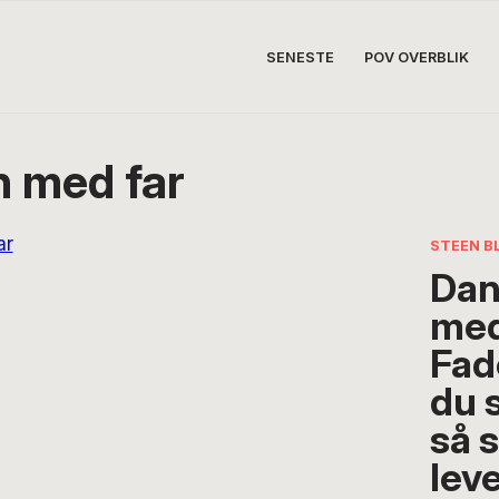
SENESTE
POV OVERBLIK
 med far
STEEN B
Dan
med
Fade
du 
så 
lev