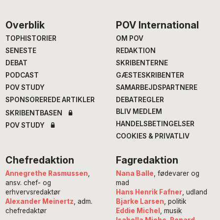
Footer
Overblik
POV International
TOPHISTORIER
OM POV
SENESTE
REDAKTION
DEBAT
SKRIBENTERNE
PODCAST
GÆSTESKRIBENTER
POV STUDY
SAMARBEJDSPARTNERE
SPONSOREREDE ARTIKLER
DEBATREGLER
BLIV MEDLEM
SKRIBENTBASEN
HANDELSBETINGELSER
POV STUDY
COOKIES & PRIVATLIV
Chefredaktion
Fagredaktion
Annegrethe Rasmussen
,
Nana Balle
, fødevarer og
ansv. chef- og
mad
erhvervsredaktør
Hans Henrik Fafner
, udland
Alexander Meinertz
, adm.
Bjarke Larsen
, politik
chefredaktør
Eddie Michel
, musik
Isabella Miehe-Renard
,