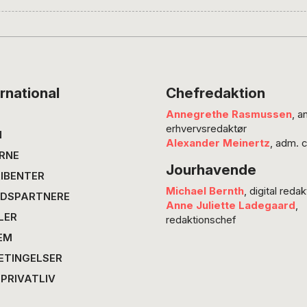
filmen Madklubbens instruktør Barbara Topsø
Og Monica Krog-Meyer er enig:…
rnational
Chefredaktion
Annegrethe Rasmussen
, a
erhvervsredaktør
N
Alexander Meinertz
, adm. 
RNE
Jourhavende
IBENTER
Michael Bernth
, digital redak
DSPARTNERE
Anne Juliette Ladegaard
,
LER
redaktionschef
EM
ETINGELSER
 PRIVATLIV