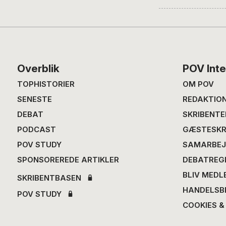
Footer
Overblik
POV Inte
TOPHISTORIER
OM POV
SENESTE
REDAKTIO
DEBAT
SKRIBENTE
PODCAST
GÆSTESKR
POV STUDY
SAMARBEJ
SPONSOREREDE ARTIKLER
DEBATREG
BLIV MEDL
SKRIBENTBASEN
HANDELSB
POV STUDY
COOKIES &