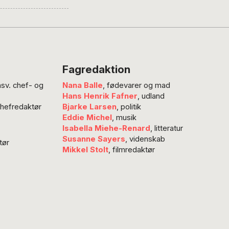
e-Rothenborg.
Fagredaktion
nsv. chef- og
Nana Balle
, fødevarer og mad
Hans Henrik Fafner
, udland
chefredaktør
Bjarke Larsen
, politik
Eddie Michel
, musik
Isabella Miehe-Renard
, litteratur
Susanne Sayers
, videnskab
tør
Mikkel Stolt
, filmredaktør