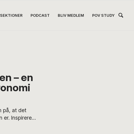
Hea
SEKTIONER
PODCAST
BLIV MEDLEM
POV STUDY
Høj
en – en
ronomi
 på, at det
 er. Inspirere
n bunde. Og
venskaber,” siger