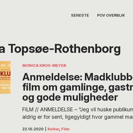
SENESTE
POV OVERBLIK
a Topsøe-Rothenborg
MONICA KROG-MEYER
Anmeldelse: Madklubb
film om gamlinge, gast
og gode muligheder
FILM // ANMELDELSE – “Jeg vil huske publikum
aldrig er for sent, ligegyldigt hvor gammel man
dem til at turde kaste sig ud, hvor de ikke ka
22.10.2020
|
Kultur
,
Film
vigtigst af alt – aldrig at glemme deres nære 