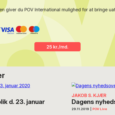
en giver du POV International mulighed for at bringe u
25 kr./md.
er
JAKOB S. KJÆR
k d. 23. januar
Dagens nyheds
29.11.2019
|
POV Live