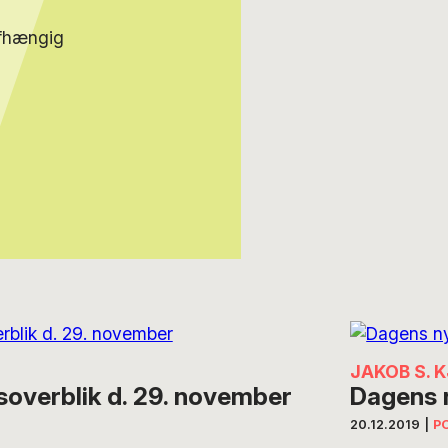
afhængig
JAKOB S. 
overblik d. 29. november
Dagens 
20.12.2019
|
PO