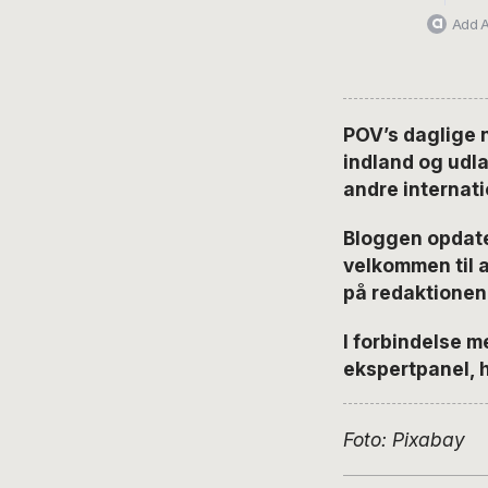
Add A
POV’s daglige n
indland og udla
andre internat
Bloggen opdate
velkommen til 
på redaktione
I forbindelse m
ekspertpanel, h
Foto: Pixabay