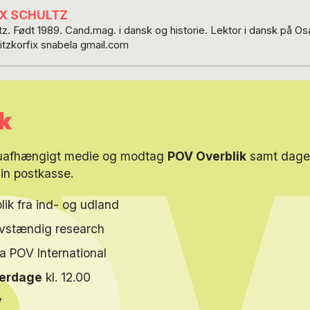
IX SCHULTZ
ltz. Født 1989. Cand.mag. i dansk og historie. Lektor i dansk på Osa
: lauritzkorfix snabela gmail.com
k
 uafhængigt medie og modtag
POV Overblik
samt dagen
din postkasse.
lik fra ind- og udland
elvstændig research
ra POV International
verdage
kl. 12.00
y