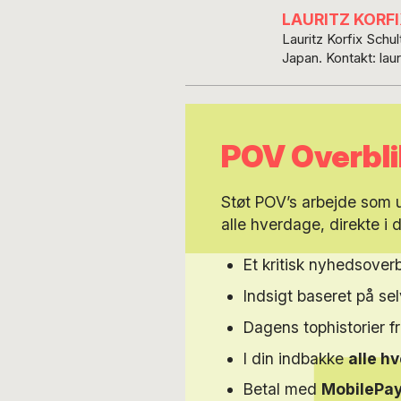
LAURITZ KORF
Lauritz Korfix Schu
Japan. Kontakt
POV Overbli
Støt POV’s arbejde som
alle hverdage, direkte i 
Et kritisk nyhedsoverb
Indsigt baseret på s
Dagens tophistorier f
I din indbakke
alle h
Betal med
MobilePa