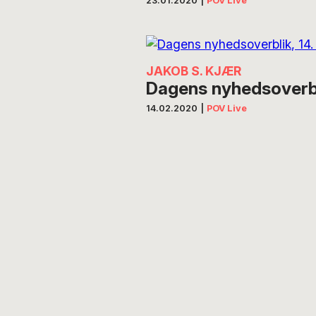
23.01.2020
|
POV Live
JAKOB S. KJÆR
Dagens nyhedsoverbli
14.02.2020
|
POV Live