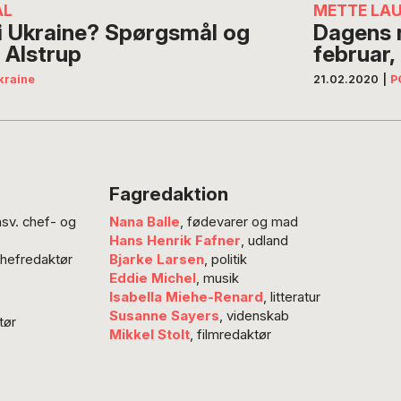
AL
METTE LA
 i Ukraine? Spørgsmål og
Dagens n
 Alstrup
februar
kraine
21.02.2020
|
P
Fagredaktion
nsv. chef- og
Nana Balle
, fødevarer og mad
Hans Henrik Fafner
, udland
chefredaktør
Bjarke Larsen
, politik
Eddie Michel
, musik
Isabella Miehe-Renard
, litteratur
Susanne Sayers
, videnskab
tør
Mikkel Stolt
, filmredaktør