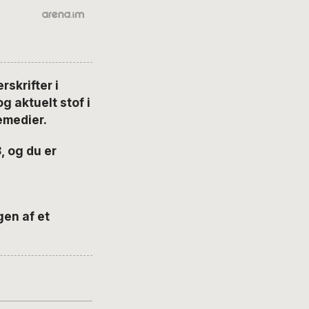
skrifter i
 aktuelt stof i
emedier.
 og du er
gen af et