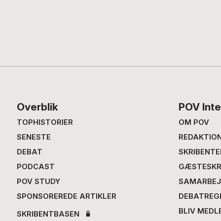
Footer
Overblik
POV Inte
TOPHISTORIER
OM POV
SENESTE
REDAKTIO
DEBAT
SKRIBENTE
PODCAST
GÆSTESKR
POV STUDY
SAMARBEJ
SPONSOREREDE ARTIKLER
DEBATREG
BLIV MEDL
SKRIBENTBASEN