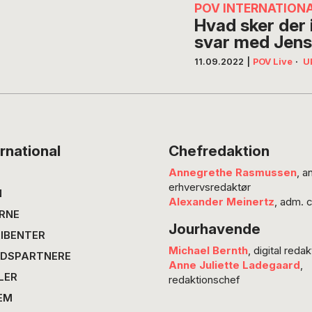
POV INTERNATION
Hvad sker der
svar med Jens
11.09.2022
|
POV Live
·
U
rnational
Chefredaktion
Annegrethe Rasmussen
, a
erhvervsredaktør
N
Alexander Meinertz
, adm. 
RNE
Jourhavende
IBENTER
Michael Bernth
, digital redak
DSPARTNERE
Anne Juliette Ladegaard
,
LER
redaktionschef
EM