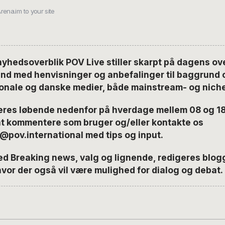
rena.im to your site
yhedsoverblik POV Live stiller skarpt på dagens over
nd med henvisninger og anbefalinger til baggrund og
ionale og danske medier, både mainstream- og nich
res løbende nedenfor på hverdage mellem 08 og 18,
at kommentere som bruger og/eller kontakte os
n@pov.
international med tips og input.
ed Breaking news, valg og lignende, redigeres blog
vor der også vil være mulighed for dialog og debat.