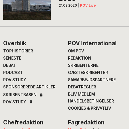
21.02.2020
|
POV Live
Footer
Overblik
POV International
TOPHISTORIER
OM POV
SENESTE
REDAKTION
DEBAT
SKRIBENTERNE
PODCAST
GÆSTESKRIBENTER
POV STUDY
SAMARBEJDSPARTNERE
SPONSOREREDE ARTIKLER
DEBATREGLER
BLIV MEDLEM
SKRIBENTBASEN
HANDELSBETINGELSER
POV STUDY
COOKIES & PRIVATLIV
Chefredaktion
Fagredaktion