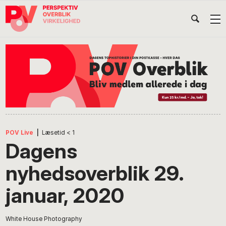
Gå
Skip
Gå
Head
direkte
til
direkte
til
indhold
til
Højr
primær
footer
Søg
på
navigation
POV
International
POV Live
|
Læsetid
< 1
Dagens
nyhedsoverblik 29.
januar, 2020
White House Photography