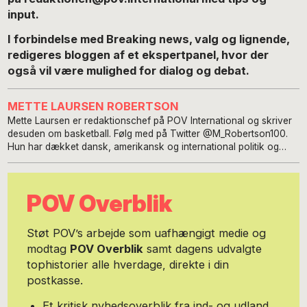
input.
I forbindelse med Breaking news, valg og lignende,
redigeres bloggen af et ekspertpanel, hvor der
også vil være mulighed for dialog og debat.
METTE LAURSEN ROBERTSON
Mette Laursen er redaktionschef på POV International og skriver
desuden om basketball. Følg med på Twitter @M_Robertson100.
Hun har dækket dansk, amerikansk og international politik og
forhold i en årrække fra Florida, Californien og Danmark, hvor
hun siden 2012 har boet med sin amerikanske mand. Hun er
medforfatter til en række bøger om amerikansk kultur og politik,
POV Overblik
og har en BA i Europæiske Studier fra CBS og en Kandidat i
Internationale Relationer fra University of Oklahoma, Florida
campus. Og så har hun spillet basketball i mange år, fra
Støt POV’s arbejde som uafhængigt medie og
ungdomsbasket til nogle års elite og på ungdomslandshold. Følger
modtag
POV Overblik
samt dagens udvalgte
især NBA tæt.
tophistorier alle hverdage, direkte i din
postkasse.
Et kritisk nyhedsoverblik fra ind- og udland