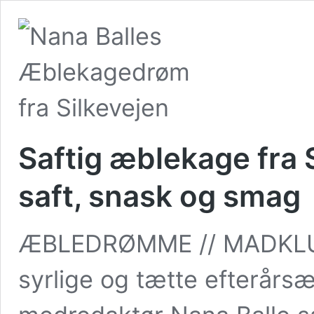
Saftig æblekage fra 
saft, snask og smag
ÆBLEDRØMME // MADKLUM
syrlige og tætte efterårs