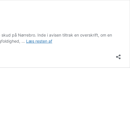
skud på Nørrebro. Inde i avisen tiltrak en overskrift, om en
Biodiversitet:
ngfoldighed, …
Læs resten af
Hvad
skal
vi
med
vilde
jordbier
og
andre
vilde
jordboer?