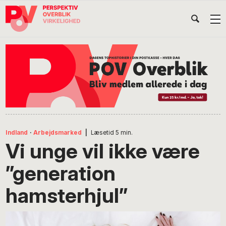
Gå
Skip
Gå
Head
direkte
til
direkte
til
indhold
til
Højr
primær
footer
Søg
på
navigation
POV
International
Indland
·
Arbejdsmarked
|
Læsetid
5
min.
Vi unge vil ikke være
”generation
hamsterhjul”