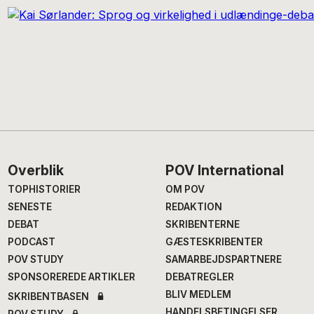
Footer
Overblik
POV International
TOPHISTORIER
OM POV
SENESTE
REDAKTION
DEBAT
SKRIBENTERNE
PODCAST
GÆSTESKRIBENTER
POV STUDY
SAMARBEJDSPARTNERE
SPONSOREREDE ARTIKLER
DEBATREGLER
BLIV MEDLEM
SKRIBENTBASEN
HANDELSBETINGELSER
POV STUDY