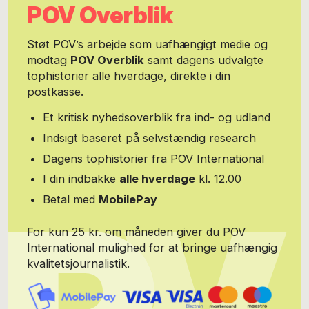
POV Overblik
udvikle en række forskellige bæredygtighedsinitativer, som bl.a.
tæller netværket Sustainable Change Makers,
kommunikationsvirksomheden SIVIL, det nordiske startup-initiativ,
Støt POV’s arbejde som uafhængigt medie og
The One Initiative, podcasten 'Viden i verden', Tænketanken
modtag
POV Overblik
samt dagens udvalgte
Musik & Sundhed, Civilsamfundets Fællesdag mm.
tophistorier alle hverdage, direkte i din
postkasse.
Et kritisk nyhedsoverblik fra ind- og udland
Indsigt baseret på selvstændig research
Dagens tophistorier fra POV International
I din indbakke
alle hverdage
kl. 12.00
Betal med
MobilePay
For kun 25 kr. om måneden giver du POV
International mulighed for at bringe uafhængig
kvalitetsjournalistik.