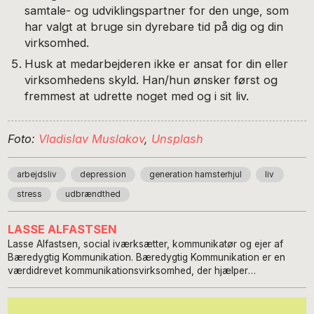
samtale- og udviklingspartner for den unge, som
har valgt at bruge sin dyrebare tid på dig og din
virksomhed.
Husk at medarbejderen ikke er ansat for din eller
virksomhedens skyld. Han/hun ønsker først og
fremmest at udrette noget med og i sit liv.
Foto:
Vladislav Muslakov
,
Unsplash
arbejdsliv
depression
generation hamsterhjul
liv
stress
udbrændthed
LASSE ALFASTSEN
Lasse Alfastsen, social iværksætter, kommunikatør og ejer af
Bæredygtig Kommunikation. Bæredygtig Kommunikation er en
værdidrevet kommunikationsvirksomhed, der hjælper
formålsdrevne organisationer og passionerede
forandringsagenter med at skabe en bæredygtig fremtid.
Herudover har Lasse gennem årene været med til at stifte og