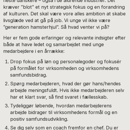
fleste danskere – også i de aldrende industrier. Det
kræver ”blot” et nyt strategisk fokus og en forandring
af kulturen. Det skal være vore alles ambition at skabe
livsglæde ved at gå på job. Vi unge vil ikke være
”generation hamsterhjul”. Så hvad venter vi på?
Her er fem gode erfaringer og relevante indsigter efter
både at have ledet og samarbejdet med unge
medarbejdere i en årrække:
Drop fokus på løn og personalegoder og fokusér
på formålet for virksomheden og virksomhedens
samfundsbidrag.
Spørg medarbejderen, hvad der gør hans/hendes
arbejde meningsfuldt. Hvis ikke medarbejderen selv
har et klart svar, så find svaret i fællesskab.
Tydeliggør løbende, hvordan medarbejderens
arbejde bidrager til virksomhedens formål og en
positiv samfundsudvikling.
Se dig selv som en coach fremfor en chef. Du er