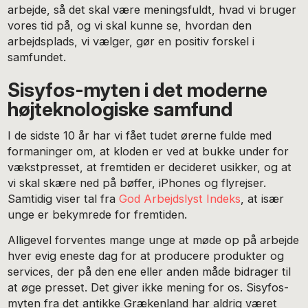
arbejde, så det skal være meningsfuldt, hvad vi bruger
vores tid på, og vi skal kunne se, hvordan den
arbejdsplads, vi vælger, gør en positiv forskel i
samfundet.
Sisyfos-myten i det moderne
højteknologiske samfund
I de sidste 10 år har vi fået tudet ørerne fulde med
formaninger om, at kloden er ved at bukke under for
vækstpresset, at fremtiden er decideret usikker, og at
vi skal skære ned på bøffer, iPhones og flyrejser.
Samtidig viser tal fra
God Arbejdslyst Indeks
, at især
unge er bekymrede for fremtiden.
Alligevel forventes mange unge at møde op på arbejde
hver evig eneste dag for at producere produkter og
services, der på den ene eller anden måde bidrager til
at øge presset. Det giver ikke mening for os. Sisyfos-
myten fra det antikke Grækenland har aldrig været