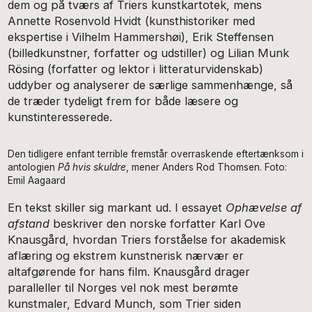
dem og på tværs af Triers kunstkartotek, mens
Annette Rosenvold Hvidt (kunsthistoriker med
ekspertise i Vilhelm Hammershøi), Erik Steffensen
(billedkunstner, forfatter og udstiller) og Lilian Munk
Rösing (forfatter og lektor i litteraturvidenskab)
uddyber og analyserer de særlige sammenhænge, så
de træder tydeligt frem for både læsere og
kunstinteresserede.
Den tidligere enfant terrible fremstår overraskende eftertænksom i
antologien
På hvis skuldre
, mener Anders Rod Thomsen. Foto:
Emil Aagaard
En tekst skiller sig markant ud. I essayet
Ophævelse af
afstand
beskriver den norske forfatter Karl Ove
Knausgård, hvordan Triers forståelse for akademisk
aflæring og ekstrem kunstnerisk nærvær er
altafgørende for hans film. Knausgård drager
paralleller til Norges vel nok mest berømte
kunstmaler, Edvard Munch, som Trier siden