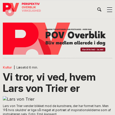
Gå
Skip
Gå
Head
direkte
til
direkte
til
indhold
til
Højr
primær
footer
Søg
på
navigation
POV
International
Kultur
|
Læsetid
6
min.
Vi tror, vi ved, hvem
Lars von Trier er
Lars von Trier vender blikket mod de kunstnere, der har formet ham. Men
'På hvis skuldre' er lige så meget et portræt af inspirationskilderne som af
instruktøren selv. Foto: Emil Aagaard