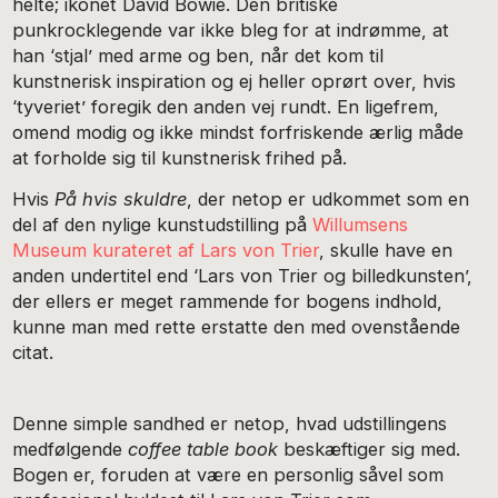
helte; ikonet David Bowie. Den britiske
punkrocklegende var ikke bleg for at indrømme, at
han ‘stjal’ med arme og ben, når det kom til
kunstnerisk inspiration og ej heller oprørt over, hvis
‘tyveriet’ foregik den anden vej rundt. En ligefrem,
omend modig og ikke mindst forfriskende ærlig måde
at forholde sig til kunstnerisk frihed på.
Hvis
På hvis skuldre
, der netop er udkommet som en
del af den nylige kunstudstilling på
Willumsens
Museum kurateret af Lars von Trier
, skulle have en
anden undertitel end ‘Lars von Trier og billedkunsten’,
der ellers er meget rammende for bogens indhold,
kunne man med rette erstatte den med ovenstående
citat.
Denne simple sandhed er netop, hvad udstillingens
medfølgende
coffee table book
beskæftiger sig med.
Bogen er, foruden at være en personlig såvel som