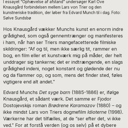
I essayet “Ophævelse af afstand” undersøger Karl Ove
Knausgård forbindelsen mellem Lars von Trier og den
kunstneriske tradition, der løber fra Edvard Munch til i dag. Foto:
Sølve Sundsbø
Hos Knausgård vækker Munchs kunst en enorm indre
grådighed, som også gennemtrænger og manifesteres
i ham, når han ser Triers mangefacetterede filmiske
skildringer: “Af og til, men ikke særlig tit, rammer en
bog, en film eller et kunstværk mig på måder, der helt
unddrager sig tankerne; det er indtrængende, en slags
grådighed indeni, noget konstant og glødende der nu
og da flammer op, og som, mens det finder sted, føles
vigtigere end alt andet.”
Edvard Munchs
Det syge barn
(1885-1886) er, ifølge
Knausgård, et sådant værk. Det samme er Fjodor
Dostojevskijs roman
Brødrene Karamazov
(1880) – og
ikke mindst Lars von Triers dogmefilm
Idioterne
(1998).
Værkerne har det tilfælles, at de “ser efter det, vi ikke
ved.” For at forstå verden (og os selv) på et dybere