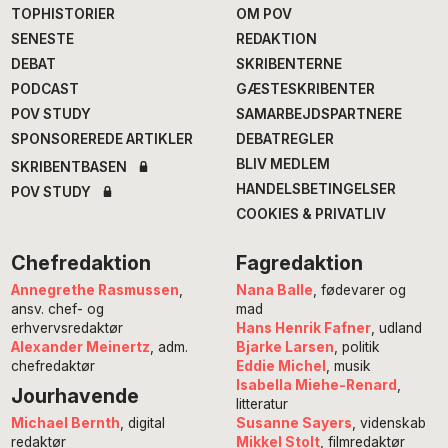
TOPHISTORIER
OM POV
SENESTE
REDAKTION
DEBAT
SKRIBENTERNE
PODCAST
GÆSTESKRIBENTER
POV STUDY
SAMARBEJDSPARTNERE
SPONSOREREDE ARTIKLER
DEBATREGLER
BLIV MEDLEM
SKRIBENTBASEN
HANDELSBETINGELSER
POV STUDY
COOKIES & PRIVATLIV
Chefredaktion
Fagredaktion
Annegrethe Rasmussen
,
Nana Balle
, fødevarer og
ansv. chef- og
mad
erhvervsredaktør
Hans Henrik Fafner
, udland
Alexander Meinertz
, adm.
Bjarke Larsen
, politik
chefredaktør
Eddie Michel
, musik
Isabella Miehe-Renard
,
Jourhavende
litteratur
Susanne Sayers
, videnskab
Michael Bernth
, digital
Mikkel Stolt
, filmredaktør
redaktør