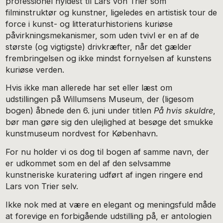
professionel hyldest til Lars von Trier som
filminstruktør og kunstner, ligeledes en artistisk tour de
force i kunst- og litteraturhistoriens kuriøse
påvirkningsmekanismer, som uden tvivl er en af de
største (og vigtigste) drivkræfter, når det gælder
frembringelsen og ikke mindst fornyelsen af kunstens
kuriøse verden.
Hvis ikke man allerede har set eller
læst om
udstillingen på Willumsens Museum, der (ligesom
bogen) åbnede den 6. juni under titlen
På hvis skuldre
,
bør man gøre sig den ulejlighed at besøge det smukke
kunstmuseum nordvest for København.
For nu holder vi os dog til bogen af samme navn, der
er udkommet som en del af den selvsamme
kunstneriske kuratering udført af ingen ringere end
Lars von Trier selv.
Ikke nok med at være en elegant og meningsfuld måde
at forevige en forbigående udstilling på, er antologien