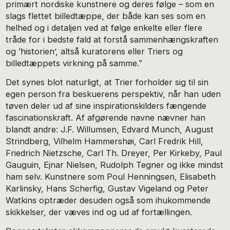
primært nordiske kunstnere og deres følge – som en
slags flettet billedtæppe, der både kan ses som en
helhed og i detaljen ved at følge enkelte eller flere
tråde for i bedste fald at forstå sammenhængskraften
og ‘historien’, altså kuratorens eller Triers og
billedtæppets virkning på samme.”
Det synes blot naturligt, at Trier forholder sig til sin
egen person fra beskuerens perspektiv, når han uden
tøven deler ud af sine inspirationskilders fængende
fascinationskraft. Af afgørende navne nævner han
blandt andre: J.F. Willumsen, Edvard Munch, August
Strindberg, Vilhelm Hammershøi, Carl Fredrik Hill,
Friedrich Nietzsche, Carl Th. Dreyer, Per Kirkeby, Paul
Gauguin, Ejnar Nielsen, Rudolph Tegner og ikke mindst
ham selv. Kunstnere som Poul Henningsen, Elisabeth
Karlinsky, Hans Scherfig, Gustav Vigeland og Peter
Watkins optræder desuden også som ihukommende
skikkelser, der væves ind og ud af fortællingen.