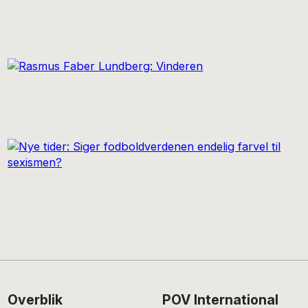
Footer
Overblik
POV International