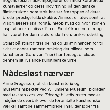
Bogens tekster akkompagnerer de smukt kuraterede
kunstværker og deres indvirkning på den danske
filminstruktør, som stolt knejser fra toppen af deres
brede, prestigefulde skuldre. Ærindet er utvivlsomt, at
vi som læsere skal forstå, netop hvad og hvor stor en
inspirationskilde disse ‘Fin de Siècle’-kunstnere er og
har været for den nu aldrende Triers unikke udvikling.
Stilart på stilart filtres de ind og ud af hinanden for til
sidst at danne rammen omkring det billede, som
kunstneren (Lars von Trier) har forsøgt at skabe
gennem sit livslange kunstneriske virke.
Nådesløst nærvær
Anne Gregersen, ph.d. i kunsthistorie og
museumsinspektør ved Willumsens Museum, bidrager
med teksten
Lars von Trier og billedkunsten
med et
indgående overblik over de føromtalte kunstneriske
værker samt de sammenfiltrede linjer, der løber fra