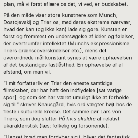
plan, må vi først aflære os det, vi ved, er budskabet.
På den måde viser store kunstnere som Munch,
Dostojevskij og Trier os, med deres ekstreme nærvær,
hvad der kan (og ikke kan) lade sig gøre. Kunsten er
først og fremmest en undersøgelse af idéer og følelser,
der overtrumfer intellektet (Munchs ekspressionisme,
Triers grænseoverskridelser etc.), mens det
overordnede mål konstant synes at være ophævelsen
af det bestandiges fastlåsthed. En ophævelse af al
afstand, om man vil.
“I mit forfatterliv er Trier den eneste samtidige
filmskaber, der har haft den indflydelse [sat varige
spor], og som det har været umuligt ikke at forholde
sig til,” skriver Knausgård, hvis ord vægter højt hos de
fleste i kulturelle kredse. Det samme gør Lars von
Triers, som dog slutter
På hvis skuldre
af relativt
ukarakteristisk (læs: folkelig og forsonende).
“Uanset hvad man fordyber sig i, bliver det fantastisk.