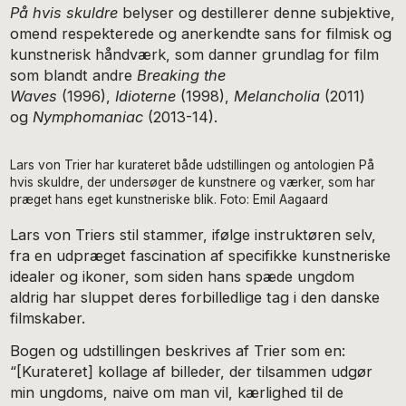
På hvis skuldre
belyser og destillerer denne subjektive,
omend respekterede og anerkendte sans for filmisk og
kunstnerisk håndværk, som danner grundlag for film
som blandt andre
Breaking the
Waves
(1996),
Idioterne
(1998),
Melancholia
(2011)
og
Nymphomaniac
(2013-14).
Lars von Trier har kurateret både udstillingen og antologien På
hvis skuldre, der undersøger de kunstnere og værker, som har
præget hans eget kunstneriske blik. Foto: Emil Aagaard
Lars von Triers stil stammer, ifølge instruktøren selv,
fra en udpræget fascination af specifikke kunstneriske
idealer og ikoner, som siden hans spæde ungdom
aldrig har sluppet deres forbilledlige tag i den danske
filmskaber.
Bogen og udstillingen beskrives af Trier som en:
“[Kurateret] kollage af billeder, der tilsammen udgør
min ungdoms, naive om man vil, kærlighed til de