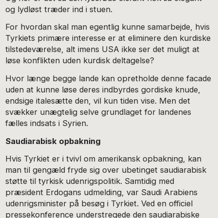
og lydløst træder ind i stuen.
For hvordan skal man egentlig kunne samarbejde, hvis
Tyrkiets primære interesse er at eliminere den kurdiske
tilstedeværelse, alt imens USA ikke ser det muligt at
løse konflikten uden kurdisk deltagelse?
Hvor længe begge lande kan opretholde denne facade
uden at kunne løse deres indbyrdes gordiske knude,
endsige italesætte den, vil kun tiden vise. Men det
svækker unægtelig selve grundlaget for landenes
fælles indsats i Syrien.
Saudiarabisk opbakning
Hvis Tyrkiet er i tvivl om amerikansk opbakning, kan
man til gengæld fryde sig over ubetinget saudiarabisk
støtte til tyrkisk udenrigspolitik. Samtidig med
præsident Erdogans udmelding, var Saudi Arabiens
udenrigsminister på besøg i Tyrkiet. Ved en officiel
pressekonference understregede den saudiarabiske