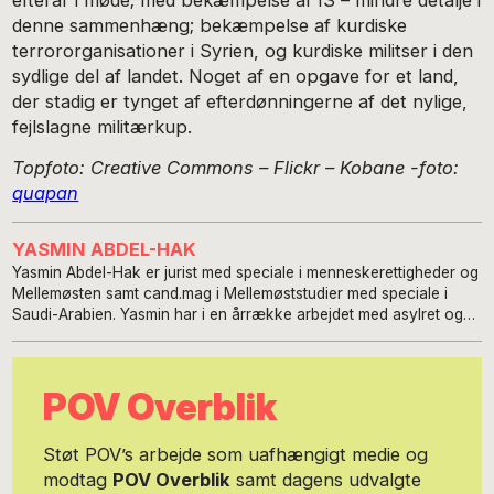
efterår i møde; med bekæmpelse af IS – mindre detalje i
denne sammenhæng; bekæmpelse af kurdiske
terrororganisationer i Syrien, og kurdiske militser i den
sydlige del af landet. Noget af en opgave for et land,
der stadig er tynget af efterdønningerne af det nylige,
fejlslagne militærkup.
Topfoto: Creative Commons – Flickr – Kobane -foto:
quapan
YASMIN ABDEL-HAK
Yasmin Abdel-Hak er jurist med speciale i menneskerettigheder og
Mellemøsten samt cand.mag i Mellemøststudier med speciale i
Saudi-Arabien. Yasmin har i en årrække arbejdet med asylret og
flygtningeforhold, primært med flygtningestrømme fra
Mellemøsten, ligesom hun har samarbejdet med UNHCR med
såkaldte kvoteflygtninge fra blandt andet Irak, Iran og Syrien. Hun
POV Overblik
har tillige været projektleder på en lang række
kapacitetsopbyggende EU-projekter i de tidligere
tiltrædelseslande til EU, herunder Rumænien, Polen og Baltikum.
Støt POV’s arbejde som uafhængigt medie og
Hun har endvidere været projektleder for to større
modtag
POV Overblik
samt dagens udvalgte
kapacitetsopbyggende EU-projekter i Tyrkiet i forbindelse med