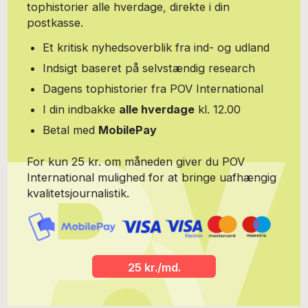
tophistorier alle hverdage, direkte i din
tiltrædelsesprocessen mellem Tyrkiet og EU. Endelig har Yasmin
arbejdet som blogger for Børsen, hvor hun har skrevet om dansk
postkasse.
udlændingepolitik og dansk udenrigspolitik i forhold til
Mellemøsten. Hun er stifter af Global Migration and Politics,
Et kritisk nyhedsoverblik fra ind- og udland
gmpc.dk med analyse- og rådgivningsarbejde indenfor
Indsigt baseret på selvstændig research
mellemøstlige forhold, herunder flygtningeforhold,
migrationsstrømme, regional politiske forhold og policy making.
Dagens tophistorier fra POV International
I din indbakke
alle hverdage
kl. 12.00
Betal med
MobilePay
For kun 25 kr. om måneden giver du POV
International mulighed for at bringe uafhængig
kvalitetsjournalistik.
25 kr./md.