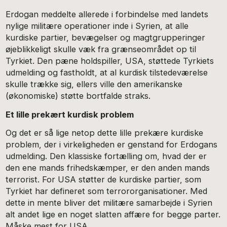
Erdogan meddelte allerede i forbindelse med landets
nylige militære operationer inde i Syrien, at alle
kurdiske partier, bevægelser og magtgrupperinger
øjeblikkeligt skulle væk fra grænseområdet op til
Tyrkiet. Den pæne holdspiller, USA, støttede Tyrkiets
udmelding og fastholdt, at al kurdisk tilstedeværelse
skulle trække sig, ellers ville den amerikanske
(økonomiske) støtte bortfalde straks.
Et lille prekært kurdisk problem
Og det er så lige netop dette lille prekære kurdiske
problem, der i virkeligheden er genstand for Erdogans
udmelding. Den klassiske fortælling om, hvad der er
den ene mands frihedskæmper, er den anden mands
terrorist. For USA støtter de kurdiske partier, som
Tyrkiet har defineret som terrororganisationer. Med
dette in mente bliver det militære samarbejde i Syrien
alt andet lige en noget slatten affære for begge parter.
Måske mest for USA.