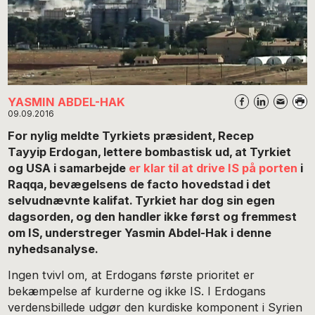
YASMIN ABDEL-HAK
09.09.2016
For nylig meldte Tyrkiets præsident, Recep
Tayyip Erdogan, lettere bombastisk ud, at Tyrkiet
og USA i samarbejde
er klar til at drive IS på porten
i
Raqqa, bevægelsens de facto hovedstad i det
selvudnævnte kalifat. Tyrkiet har dog sin egen
dagsorden, og den handler ikke først og fremmest
om IS, understreger Yasmin Abdel-Hak i denne
nyhedsanalyse.
Ingen tvivl om, at Erdogans første prioritet er
bekæmpelse af kurderne og ikke IS. I Erdogans
verdensbillede udgør den kurdiske komponent i Syrien