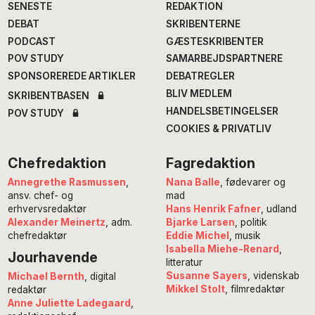
SENESTE
REDAKTION
DEBAT
SKRIBENTERNE
PODCAST
GÆSTESKRIBENTER
POV STUDY
SAMARBEJDSPARTNERE
SPONSOREREDE ARTIKLER
DEBATREGLER
BLIV MEDLEM
SKRIBENTBASEN
HANDELSBETINGELSER
POV STUDY
COOKIES & PRIVATLIV
Chefredaktion
Fagredaktion
Annegrethe Rasmussen
,
Nana Balle
, fødevarer og
ansv. chef- og
mad
erhvervsredaktør
Hans Henrik Fafner
, udland
Alexander Meinertz
, adm.
Bjarke Larsen
, politik
chefredaktør
Eddie Michel
, musik
Isabella Miehe-Renard
,
Jourhavende
litteratur
Susanne Sayers
, videnskab
Michael Bernth
, digital
Mikkel Stolt
, filmredaktør
redaktør
Anne Juliette Ladegaard
,