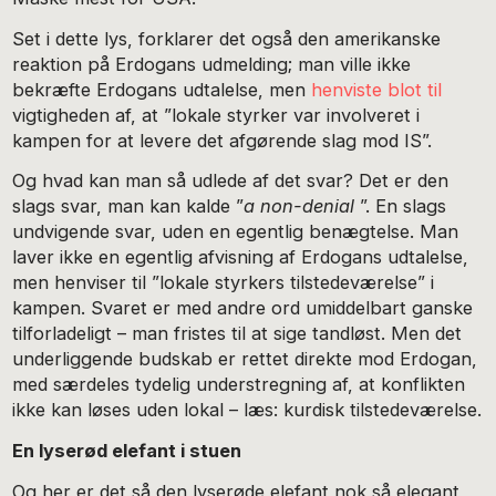
Set i dette lys, forklarer det også den amerikanske
reaktion på Erdogans udmelding; man ville ikke
bekræfte Erdogans udtalelse, men
henviste blot til
vigtigheden af, at ”lokale styrker var involveret i
kampen for at levere det afgørende slag mod IS”.
Og hvad kan man så udlede af det svar? Det er den
slags svar, man kan kalde ”
a non-denial
”. En slags
undvigende svar, uden en egentlig benægtelse. Man
laver ikke en egentlig afvisning af Erdogans udtalelse,
men henviser til ”lokale styrkers tilstedeværelse” i
kampen. Svaret er med andre ord umiddelbart ganske
tilforladeligt – man fristes til at sige tandløst. Men det
underliggende budskab er rettet direkte mod Erdogan,
med særdeles tydelig understregning af, at konflikten
ikke kan løses uden lokal – læs: kurdisk tilstedeværelse.
En lyserød elefant i stuen
Og her er det så den lyserøde elefant nok så elegant