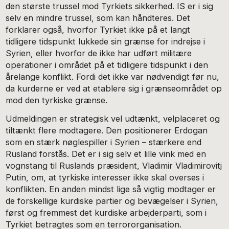
den største trussel mod Tyrkiets sikkerhed. IS er i sig
selv en mindre trussel, som kan håndteres. Det
forklarer også, hvorfor Tyrkiet ikke på et langt
tidligere tidspunkt lukkede sin grænse for indrejse i
Syrien, eller hvorfor de ikke har udført militære
operationer i området på et tidligere tidspunkt i den
årelange konflikt. Fordi det ikke var nødvendigt før nu,
da kurderne er ved at etablere sig i grænseområdet op
mod den tyrkiske grænse.
Udmeldingen er strategisk vel udtænkt, velplaceret og
tiltænkt flere modtagere. Den positionerer Erdogan
som en stærk nøglespiller i Syrien – stærkere end
Rusland forstås. Det er i sig selv et lille vink med en
vognstang til Ruslands præsident, Vladimir Vladimirovitj
Putin, om, at tyrkiske interesser ikke skal overses i
konflikten. En anden mindst lige så vigtig modtager er
de forskellige kurdiske partier og bevægelser i Syrien,
først og fremmest det kurdiske arbejderparti, som i
Tyrkiet betragtes som en terrororganisation.