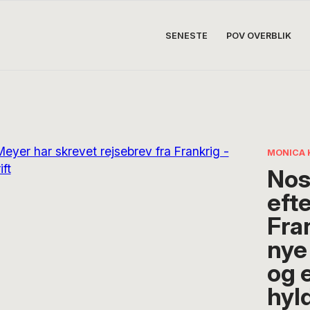
SENESTE
POV OVERBLIK
MONICA 
Nos
eft
Fra
nye 
og 
hyld