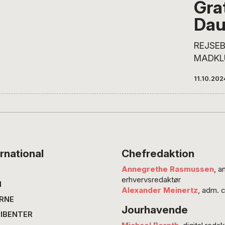
Gra
Dau
REJSEB
MADKLU
meget 
11.10.202
gamle o
overras
er, hva
hjem fr
biltur t
Monica
rnational
Chefredaktion
og invi
Annegrethe Rasmussen
, a
her med
erhvervsredaktør
Vichy, 
N
Alexander Meinertz
, adm. 
Grenob
RNE
Jourhavende
lidt i T
IBENTER
stop va