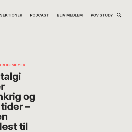
Hea
SEKTIONER
PODCAST
BLIV MEDLEM
POV STUDY
Høj
KROG-MEYER
talgi
er
nkrig og
tider –
en
est til