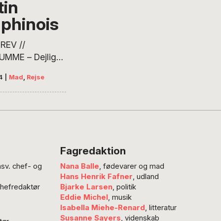
tin
phinois
REV //
MME – Dejligt
af det gode
4
|
Mad
,
Rejse
g en del
kende nyt. Det
d vi har med
a en 16 dages
il Frankrig, skriver
 Krog-Meyer –
Fagredaktion
terer i klummen
nsv. chef- og
Nana Balle
, fødevarer og mad
 til Bourgogne,
Hans Henrik Fafner
, udland
Avignon,
chefredaktør
Bjarke Larsen
, politik
le, Besançon og
Eddie Michel
, musik
yskland. Første
Isabella Miehe-Renard
, litteratur
r nogle dage
Susanne Sayers
, videnskab