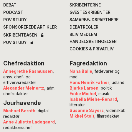
DEBAT
SKRIBENTERNE
PODCAST
GÆSTESKRIBENTER
POV STUDY
SAMARBEJDSPARTNERE
SPONSOREREDE ARTIKLER
DEBATREGLER
BLIV MEDLEM
SKRIBENTBASEN
HANDELSBETINGELSER
POV STUDY
COOKIES & PRIVATLIV
Chefredaktion
Fagredaktion
Annegrethe Rasmussen
,
Nana Balle
, fødevarer og
ansv. chef- og
mad
erhvervsredaktør
Hans Henrik Fafner
, udland
Alexander Meinertz
, adm.
Bjarke Larsen
, politik
chefredaktør
Eddie Michel
, musik
Isabella Miehe-Renard
,
Jourhavende
litteratur
Susanne Sayers
, videnskab
Michael Bernth
, digital
Mikkel Stolt
, filmredaktør
redaktør
Anne Juliette Ladegaard
,
redaktionschef